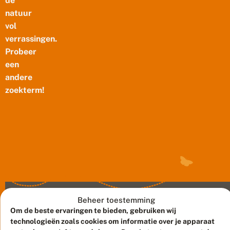
de
natuur
vol
verrassingen.
Probeer
een
andere
zoekterm!
Beheer toestemming
Om de beste ervaringen te bieden, gebruiken wij
technologieën zoals cookies om informatie over je apparaat
Meld waarnemingen
© 2026 Vlinderstichting