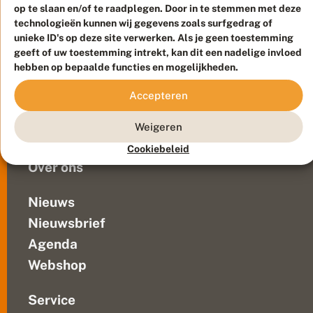
Meld waarnemingen
© 2026 Vlinderstichting
op te slaan en/of te raadplegen. Door in te stemmen met deze
u
is
u
Duurzaam ontwikkeld door
Go2People
, ontworpen door
technologieën kunnen wij gegevens zoals surfgedrag of
van
r
Blue Field Agency
unieke ID's op deze site verwerken. Als je geen toestemming
levensbelang
B
Privacy
geeft of uw toestemming intrekt, kan dit een nadelige invloed
li
voor
hebben op bepaalde functies en mogelijkheden.
Contact
Disclaimer
j
dieren,
Sitemap
f
Veelgestelde vragen
planten,
Accepteren
t
ons
Waarnemingen
klimaat
Weigeren
Doneer
en
Cookiebeleid
voor...
Over ons
Nieuws
Nieuwsbrief
Agenda
Webshop
Service