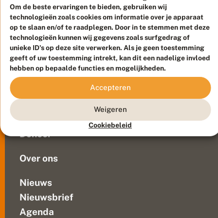
i
Om de beste ervaringen te bieden, gebruiken wij
met
s
technologieën zoals cookies om informatie over je apparaat
de
v
op te slaan en/of te raadplegen. Door in te stemmen met deze
dagvlinders,
e
technologieën kunnen wij gegevens zoals surfgedrag of
r
nachtvlinders
Meld waarnemingen
© 2026 Vlinderstichting
unieke ID's op deze site verwerken. Als je geen toestemming
s
en
c
Duurzaam ontwikkeld door
Go2People
, ontworpen door
geeft of uw toestemming intrekt, kan dit een nadelige invloed
libellen.
h
Blue Field Agency
hebben op bepaalde functies en mogelijkheden.
Met
e
Privacy
n
achtergrondverhalen
Accepteren
Contact
Disclaimer
e
over
Sitemap
n
Veelgestelde vragen
projecten
Weigeren
die
Waarnemingen
Cookiebeleid
daarmee
Doneer
samenhangen.
Dit...
Over ons
Nieuws
Nieuwsbrief
Agenda