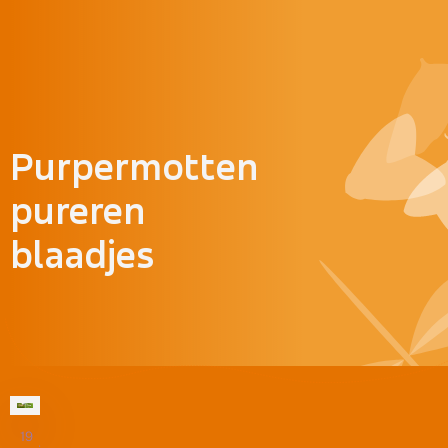
Doorgaan naar inhoud
Purpermotten
pureren
blaadjes
19