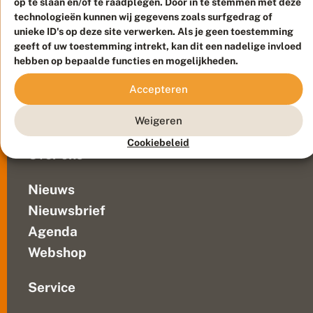
in
op te slaan en/of te raadplegen. Door in te stemmen met deze
d
Duurzaam ontwikkeld door
Go2People
, ontworpen door
de
technologieën kunnen wij gegevens zoals surfgedrag of
j
Blue Field Agency
bladeren.
unieke ID's op deze site verwerken. Als je geen toestemming
e
Privacy
geeft of uw toestemming intrekt, kan dit een nadelige invloed
s
De
Contact
Disclaimer
hebben op bepaalde functies en mogelijkheden.
rups
Sitemap
Veelgestelde vragen
leeft
Accepteren
niet
Waarnemingen
van
Doneer
Weigeren
de
hele...
Cookiebeleid
Over ons
Nieuws
Nieuwsbrief
Agenda
Webshop
Service