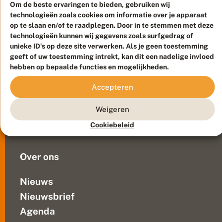
e
tuin.
Om de beste ervaringen te bieden, gebruiken wij
i
Veel
technologieën zoals cookies om informatie over je apparaat
v
mensen
op te slaan en/of te raadplegen. Door in te stemmen met deze
li
n
technologieën kunnen wij gegevens zoals surfgedrag of
kennen
Meld waarnemingen
© 2026 Vlinderstichting
d
unieke ID's op deze site verwerken. Als je geen toestemming
wel
e
Duurzaam ontwikkeld door
Go2People
, ontworpen door
geeft of uw toestemming intrekt, kan dit een nadelige invloed
dagpauwoog,
r
Blue Field Agency
hebben op bepaalde functies en mogelijkheden.
citroenvlinder
Privacy
en
Contact
Disclaimer
Accepteren
de
Sitemap
Veelgestelde vragen
‘koolwitjes’.
Weigeren
Maar
Waarnemingen
niet
Cookiebeleid
Doneer
alle
dagvlinders...
Over ons
Nieuws
Nieuwsbrief
Agenda