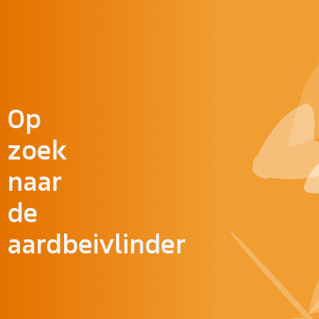
Doorgaan naar inhoud
Op
zoek
naar
de
aardbeivlinder