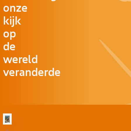
onze
kijk
op
de
wereld
veranderde
11