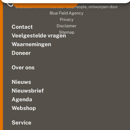
Meld waarnemingen
© 2026 Vlinderstichting
v
20e
a
Duurzaam ontwikkeld door
Go2People
, ontworpen door
eeuw
n
Blue Field Agency
tot
N
Privacy
e
een
Contact
Disclaimer
d
nieuwe
Sitemap
e
Veelgestelde vragen
wetenschap:
r
de
l
Waarnemingen
ethologie.
a
Doneer
n
Het
d
veranderde...
s
Over ons
e
v
e
Nieuws
l
Nieuwsbrief
d
b
Agenda
i
o
Webshop
l
o
g
Service
e