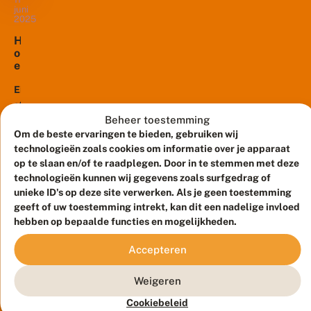
juni
2025
H
o
e
h
e
Eindeloos
t
stilzitten,
b
Beheer toestemming
kijken
a
Om de beste ervaringen te bieden, gebruiken wij
en
a
technologieën zoals cookies om informatie over je apparaat
vastleggen.
n
op te slaan en/of te raadplegen. Door in te stemmen met deze
b
Het
r
technologieën kunnen wij gegevens zoals surfgedrag of
geduld
e
unieke ID's op deze site verwerken. Als je geen toestemming
van
k
geeft of uw toestemming intrekt, kan dit een nadelige invloed
enkele
e
hebben op bepaalde functies en mogelijkheden.
n
beroemde
d
Nederlandse
Accepteren
e
veldbiologen
w
leidde
e
Weigeren
in
r
k
Cookiebeleid
de