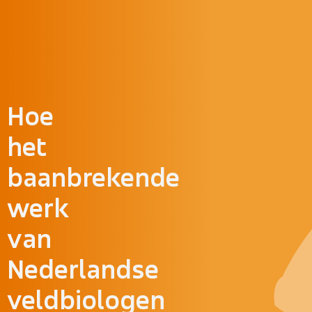
Doorgaan naar inhoud
Hoe
het
baanbrekende
werk
van
Nederlandse
veldbiologen