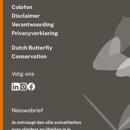
n
Colofon
o
n
Disclaimer
z
e
Verantwoording
k
Privacyverklaring
ij
k
o
Dutch Butterfly
p
d
Conservation
e
w
e
Volg ons
r
e
l
d
v
e
r
Nieuwsbrief
a
n
d
Je ontvangt dan alle actualiteiten
e
over vlinders en libellen in je