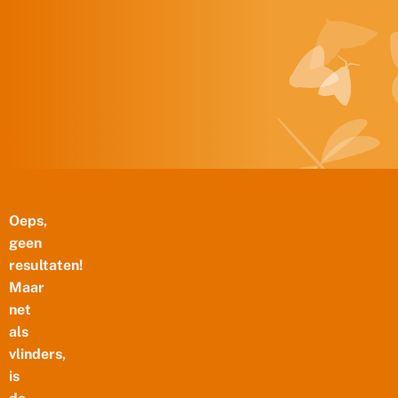
Doorgaan naar inhoud
Oeps,
geen
resultaten!
Maar
net
als
vlinders,
is