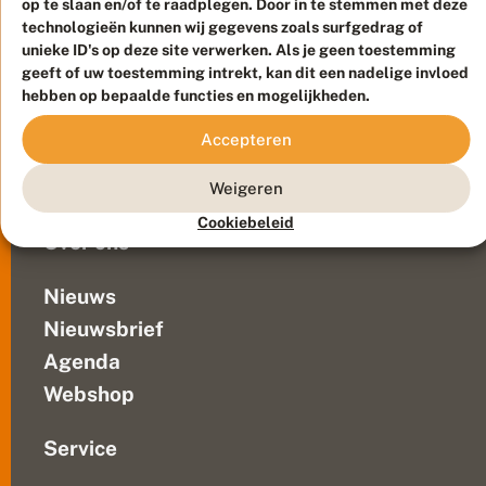
op te slaan en/of te raadplegen. Door in te stemmen met deze
Duurzaam ontwikkeld door
Go2People
, ontworpen door
technologieën kunnen wij gegevens zoals surfgedrag of
Blue Field Agency
unieke ID's op deze site verwerken. Als je geen toestemming
Privacy
geeft of uw toestemming intrekt, kan dit een nadelige invloed
Contact
Disclaimer
hebben op bepaalde functies en mogelijkheden.
Sitemap
Veelgestelde vragen
Accepteren
Waarnemingen
Doneer
Weigeren
Cookiebeleid
Over ons
Nieuws
Nieuwsbrief
Agenda
Webshop
Service