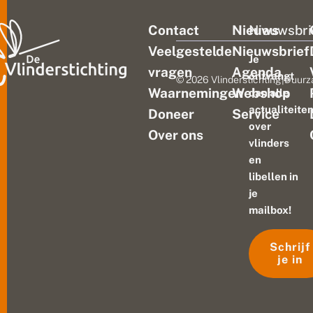
Contact
Nieuws
Nieuwsbri
Veelgestelde
Nieuwsbrief
Je
vragen
Agenda
ontvangt
© 2026 Vlinderstichting
|
Duurz
Waarnemingen
Webshop
dan alle
actualiteite
Doneer
Service
over
Over ons
vlinders
en
libellen in
je
mailbox!
Schrijf
je in