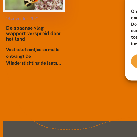
Om
co
19 augustus 2021
Do
De spaanse vlag
su
wappert verspreid door
to
het land
in
Veel telefoontjes en mails
ontvangt De
Vlinderstichting de laatste
dagen van mensen die
enthousiast vertellen dat
ze een spaanse vlag
hebben gezien. En niet
alleen...