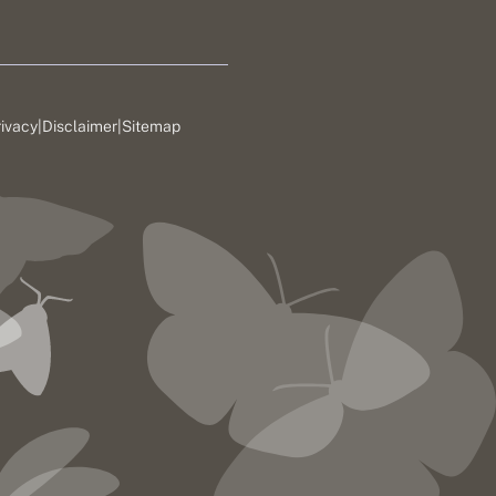
rivacy
|
Disclaimer
|
Sitemap