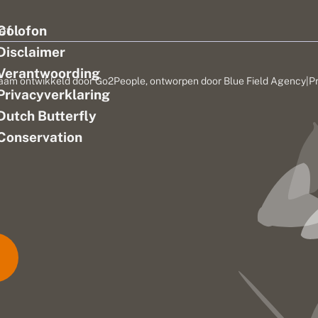
ef
Colofon
Disclaimer
Verantwoording
aam ontwikkeld door
Go2People
, ontworpen door
Blue Field Agency
|
P
Privacyverklaring
n
Dutch Butterfly
Conservation