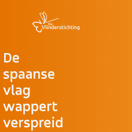
Doorgaan naar inhoud
De
spaanse
vlag
wappert
verspreid