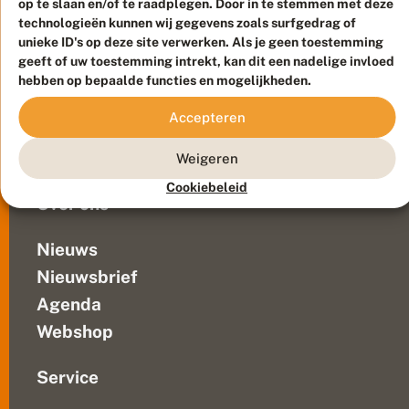
op te slaan en/of te raadplegen. Door in te stemmen met deze
Duurzaam ontwikkeld door
Go2People
, ontworpen door
technologieën kunnen wij gegevens zoals surfgedrag of
Blue Field Agency
unieke ID's op deze site verwerken. Als je geen toestemming
Privacy
geeft of uw toestemming intrekt, kan dit een nadelige invloed
Contact
Disclaimer
hebben op bepaalde functies en mogelijkheden.
Sitemap
Veelgestelde vragen
Accepteren
Waarnemingen
Doneer
Weigeren
Cookiebeleid
Over ons
Nieuws
Nieuwsbrief
Agenda
Webshop
Service