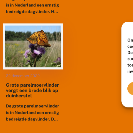
is in Nederland een ernstig
bedreigde dagvlinder. Het
is een kenmerkende soort
van een schrale, dus
stikstofarme omgeving.
Gelderland herbergt op
Om
de...
co
Do
su
to
in
22 december 2022
Grote parelmoervlinder
vergt een brede blik op
duinherstel
De grote parelmoervlinder
is in Nederland een ernstig
bedreigde dagvlinder. De
provincie Noord-Holland
herbergt op Texel één van