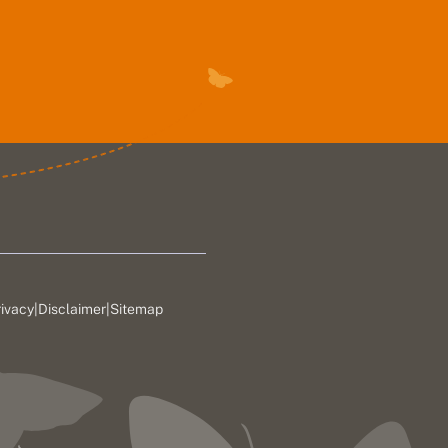
rivacy
|
Disclaimer
|
Sitemap