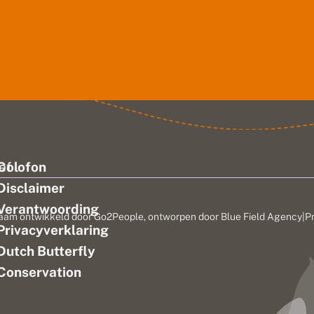
ef
Colofon
Disclaimer
Verantwoording
aam ontwikkeld door
Go2People
, ontworpen door
Blue Field Agency
|
P
Privacyverklaring
n
Dutch Butterfly
Conservation