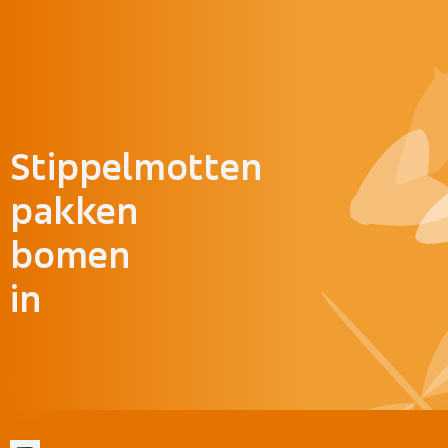
Doorgaan naar inhoud
Stippelmotten
pakken
bomen
in