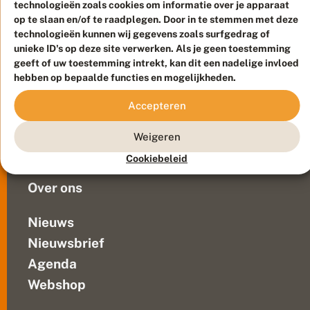
of
technologieën zoals cookies om informatie over je apparaat
o
m
niet:
op te slaan en/of te raadplegen. Door in te stemmen met deze
Meld waarnemingen
© 2026 Vlinderstichting
e
technologieën kunnen wij gegevens zoals surfgedrag of
je
n
Duurzaam ontwikkeld door
Go2People
, ontworpen door
unieke ID's op deze site verwerken. Als je geen toestemming
ontkomt
i
Blue Field Agency
geeft of uw toestemming intrekt, kan dit een nadelige invloed
niet
n
Privacy
hebben op bepaalde functies en mogelijkheden.
aan
Contact
Disclaimer
stippelmotten.
Sitemap
Accepteren
Veelgestelde vragen
De
naam
Waarnemingen
Weigeren
van
Doneer
deze
Cookiebeleid
groep...
Over ons
Nieuws
Nieuwsbrief
Agenda
Webshop