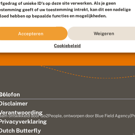
rfgedrag of unieke ID's op deze site verwerken. Als je geen
estemming geeft of uw toestemming intrekt, kan dit een nadelige
vloed hebben op bepaalde functies en mogelijkheden.
Accepteren
Weigeren
Cookiebeleid
ef
Colofon
Disclaimer
Verantwoording
aam ontwikkeld door
Go2People
, ontworpen door
Blue Field Agency
|
P
Privacyverklaring
n
Dutch Butterfly