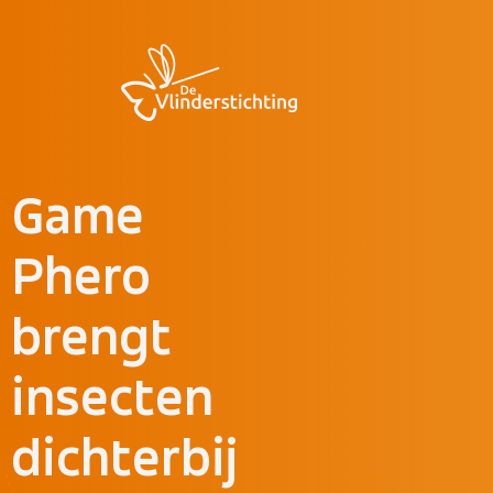
Doorgaan naar inhoud
Game
Phero
brengt
insecten
dichterbij