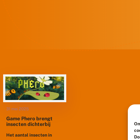
31 mei 2025
Game Phero brengt
Om
insecten dichterbij
co
Het aantal insecten in
Do