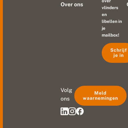
over
Over ons
vlinders
en
libellen in
je
mailbox!
Schrijf
je in
Volg
Meld
ons
waarnemingen