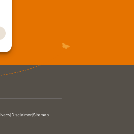
rivacy
|
Disclaimer
|
Sitemap