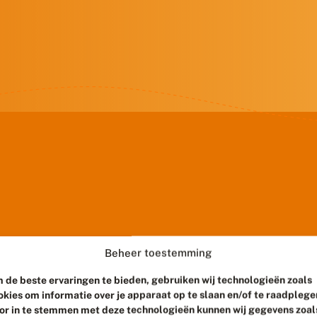
Beheer toestemming
 de beste ervaringen te bieden, gebruiken wij technologieën zoals
okies om informatie over je apparaat op te slaan en/of te raadplege
or in te stemmen met deze technologieën kunnen wij gegevens zoal