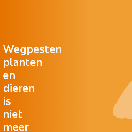
Doorgaan naar inhoud
Wegpesten
planten
en
dieren
is
niet
meer