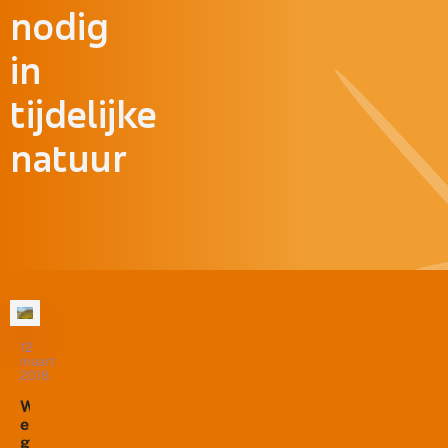
nodig
in
tijdelijke
natuur
12
maart
2018
W
e
g