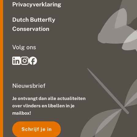
Privacyverklaring
u
r
Dutch Butterfly
Conservation
Volg ons
Nieuwsbrief
Je ontvangt dan alle actualiteiten
over vlinders en libellen in je
mailbox!
Schrijf je in