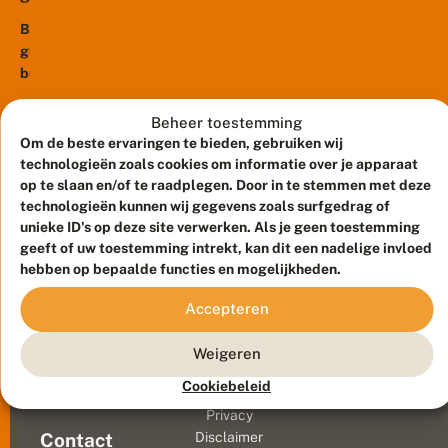
p
e
Bij
s
grote
t
bouwprojecten
e
duurt
n
het
p
Beheer toestemming
l
soms
Om de beste ervaringen te bieden, gebruiken wij
a
vele
technologieën zoals cookies om informatie over je apparaat
n
jaren
op te slaan en/of te raadplegen. Door in te stemmen met deze
t
voordat
technologieën kunnen wij gegevens zoals surfgedrag of
e
unieke ID's op deze site verwerken. Als je geen toestemming
n
een
e
geeft of uw toestemming intrekt, kan dit een nadelige invloed
heel
n
hebben op bepaalde functies en mogelijkheden.
projectgebied
d
bebouwd
i
Accepteren
is.
e
r
Op
Meld waarnemingen
© 2026 Vlinderstichting
e
Weigeren
de
n
Duurzaam ontwikkeld door
Go2People
, ontworpen door
braakliggende
Cookiebeleid
i
Blue Field Agency
stukken
s
Privacy
n
kunnen
Contact
Disclaimer
i
zich