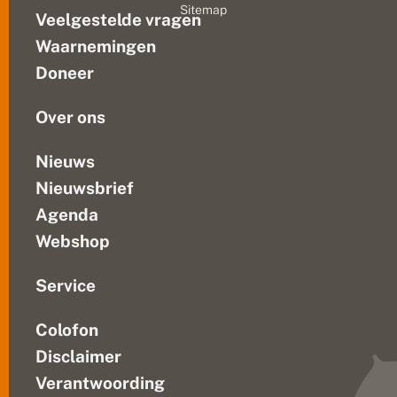
Sitemap
e
Veelgestelde vragen
beschermde
t
soorten
m
Waarnemingen
vestigen
e
Doneer
e
en
r
dat...
n
Over ons
o
d
i
Nieuws
g
Nieuwsbrief
i
n
Agenda
t
ij
Webshop
d
e
li
Service
j
k
Colofon
e
n
Disclaimer
a
t
Verantwoording
u