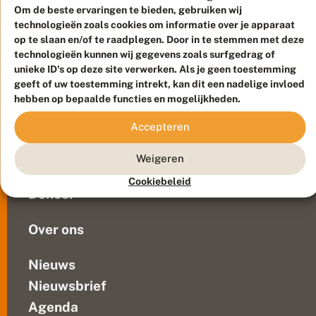
T
Om de beste ervaringen te bieden, gebruiken wij
over
i
technologieën zoals cookies om informatie over je apparaat
het
m
op te slaan en/of te raadplegen. Door in te stemmen met deze
nieuwe
m
technologieën kunnen wij gegevens zoals surfgedrag of
e
Gemeenschappelijke
Meld waarnemingen
© 2026 Vlinderstichting
unieke ID's op deze site verwerken. Als je geen toestemming
r
Landbouwbeleid
m
Duurzaam ontwikkeld door
Go2People
, ontworpen door
geeft of uw toestemming intrekt, kan dit een nadelige invloed
van
a
Blue Field Agency
hebben op bepaalde functies en mogelijkheden.
de
n
Privacy
s
Europese
Accepteren
Contact
Disclaimer
landbouwministers
Sitemap
Veelgestelde vragen
en
Weigeren
het
Waarnemingen
Cookiebeleid
Europees
Doneer
Parlement.
Daarom...
Over ons
Nieuws
Nieuwsbrief
Agenda