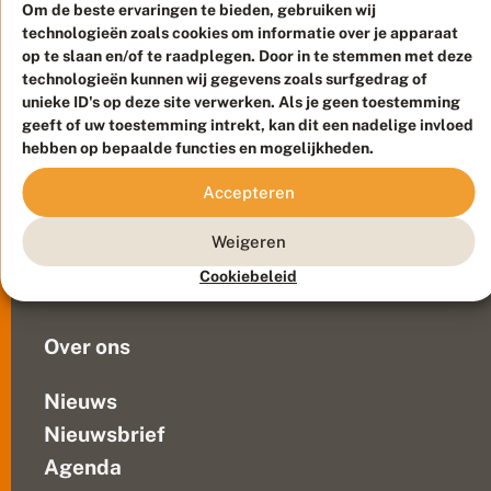
e
tuin.
Om de beste ervaringen te bieden, gebruiken wij
i
Veel
technologieën zoals cookies om informatie over je apparaat
v
mensen
op te slaan en/of te raadplegen. Door in te stemmen met deze
li
n
technologieën kunnen wij gegevens zoals surfgedrag of
kennen
Meld waarnemingen
© 2026 Vlinderstichting
d
unieke ID's op deze site verwerken. Als je geen toestemming
wel
e
Duurzaam ontwikkeld door
Go2People
, ontworpen door
geeft of uw toestemming intrekt, kan dit een nadelige invloed
dagpauwoog,
r
Blue Field Agency
hebben op bepaalde functies en mogelijkheden.
citroenvlinder
Privacy
en
Contact
Disclaimer
Accepteren
de
Sitemap
Veelgestelde vragen
‘koolwitjes’.
Weigeren
Maar
Waarnemingen
niet
Cookiebeleid
Doneer
alle
dagvlinders...
Over ons
Nieuws
Nieuwsbrief
Agenda