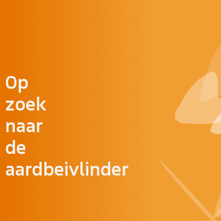
Doorgaan naar inhoud
Op
zoek
naar
de
aardbeivlinder