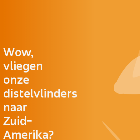
Doorgaan naar inhoud
Wow,
vliegen
onze
distelvlinders
naar
Zuid-
Amerika?