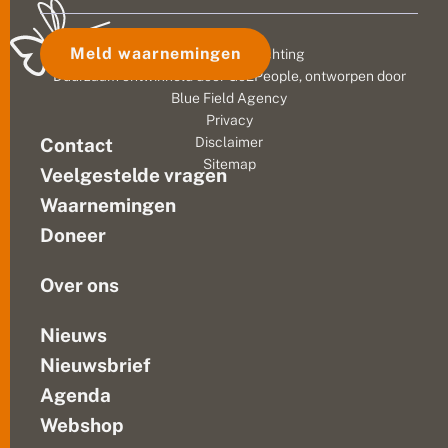
o
invasie
uit
p
van...
r
Denver.
Meld waarnemingen
© 2026 Vlinderstichting
a
Zoiets
d
Duurzaam ontwikkeld door
Go2People
, ontworpen door
had
a
Blue Field Agency
the
r
Privacy
i
National
Contact
Disclaimer
n
Weather
Sitemap
A
Veelgestelde vragen
Service
m
nog
e
Waarnemingen
nooit
r
Doneer
i
gezien.
k
Verbaasd...
a
Over ons
Nieuws
Nieuwsbrief
Agenda
Webshop