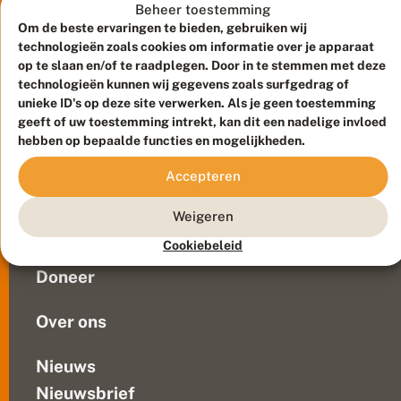
e
2019
Beheer toestemming
v
in
Om de beste ervaringen te bieden, gebruiken wij
a
Appingedam
technologieën zoals cookies om informatie over je apparaat
n
haar
op te slaan en/of te raadplegen. Door in te stemmen met deze
D
technologieën kunnen wij gegevens zoals surfgedrag of
30-
e
V
unieke ID's op deze site verwerken. Als je geen toestemming
jarig
Meld waarnemingen
© 2026 Vlinderstichting
li
geeft of uw toestemming intrekt, kan dit een nadelige invloed
jubileum
n
Duurzaam ontwikkeld door
Go2People
, ontworpen door
hebben op bepaalde functies en mogelijkheden.
als
d
Blue Field Agency
dierkunstenaar
e
Privacy
Accepteren
r
vierde.
Contact
Disclaimer
s
De
Sitemap
t
Weigeren
Veelgestelde vragen
tentoonstelling
i
gaat
Cookiebeleid
c
Waarnemingen
nu
h
Doneer
t
op
i
reis
n
Over ons
en...
g
Nieuws
Nieuwsbrief