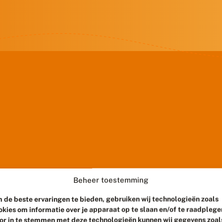
Beheer toestemming
 de beste ervaringen te bieden, gebruiken wij technologieën zoals
okies om informatie over je apparaat op te slaan en/of te raadplege
or in te stemmen met deze technologieën kunnen wij gegevens zoal