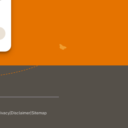
rivacy
|
Disclaimer
|
Sitemap