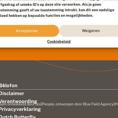
rfgedrag of unieke ID's op deze site verwerken. Als je geen
estemming geeft of uw toestemming intrekt, kan dit een nadelige
vloed hebben op bepaalde functies en mogelijkheden.
Accepteren
Weigeren
Cookiebeleid
ef
Colofon
Disclaimer
Verantwoording
aam ontwikkeld door
Go2People
, ontworpen door
Blue Field Agency
|
P
Privacyverklaring
n
Dutch Butterfly