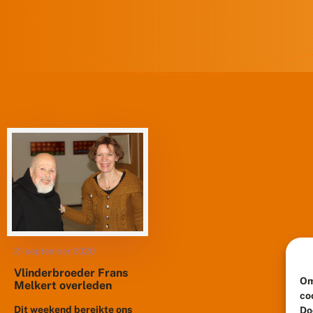
21 september 2020
Vlinderbroeder Frans
Om
Melkert overleden
co
Dit weekend bereikte ons
Do