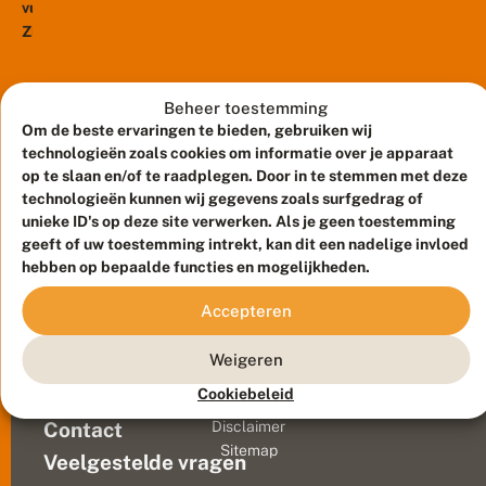
r
vuurvlinder,
f
Zilveren
o
maan,
t
Keizersmantel
o
r
of
Beheer toestemming
e
ringoogparelmoervlinder,
Om de beste ervaringen te bieden, gebruiken wij
i
alleen
technologieën zoals cookies om informatie over je apparaat
s
de
op te slaan en/of te raadplegen. Door in te stemmen met deze
E
if
namen
technologieën kunnen wij gegevens zoals surfgedrag of
e
unieke ID's op deze site verwerken. Als je geen toestemming
zijn
l
geeft of uw toestemming intrekt, kan dit een nadelige invloed
al
e
hebben op bepaalde functies en mogelijkheden.
intrigerend!
n
Maar
A
Accepteren
r
bij
Meld waarnemingen
© 2026 Vlinderstichting
d
degene
e
Duurzaam ontwikkeld door
Go2People
, ontworpen door
Weigeren
die
n
Blue Field Agency
weet
n
Cookiebeleid
Privacy
e
om
Contact
Disclaimer
n
welke
Sitemap
m
Veelgestelde vragen
vlinders
e
het