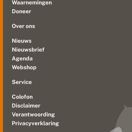
t
Waarnemingen
hier
D
Doneer
e
gaat
V
zal...
li
Over ons
n
d
e
Nieuws
r
Nieuwsbrief
s
t
Agenda
i
c
Webshop
h
t
i
Service
n
g
Colofon
e
n
Disclaimer
N
a
Verantwoording
t
Privacyverklaring
u
r