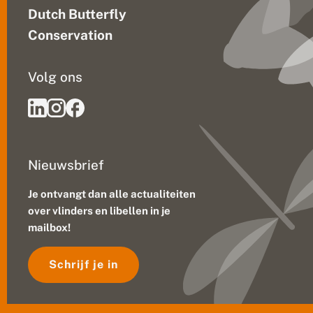
e
Dutch Butterfly
T
a
Conservation
l
k
s
Volg ons
Nieuwsbrief
Je ontvangt dan alle actualiteiten
over vlinders en libellen in je
mailbox!
Schrijf je in