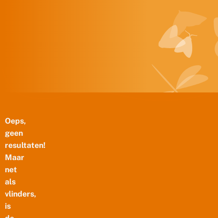
Doorgaan naar inhoud
Oeps,
geen
resultaten!
Maar
net
als
vlinders,
is