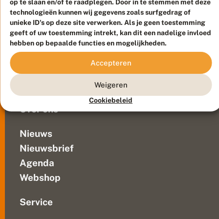
op te slaan en/of te raadplegen. Door in te stemmen met deze
Duurzaam ontwikkeld door
Go2People
, ontworpen door
technologieën kunnen wij gegevens zoals surfgedrag of
Blue Field Agency
unieke ID's op deze site verwerken. Als je geen toestemming
Privacy
geeft of uw toestemming intrekt, kan dit een nadelige invloed
Contact
Disclaimer
hebben op bepaalde functies en mogelijkheden.
Sitemap
Veelgestelde vragen
Accepteren
Waarnemingen
Doneer
Weigeren
Cookiebeleid
Over ons
Nieuws
Nieuwsbrief
Agenda
Webshop
Service