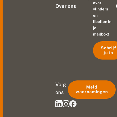
over
Over ons
vlinders
en
libellen in
je
mailbox!
Schrijf
je in
Volg
Meld
ons
waarnemingen