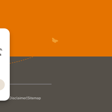
n.
s
rivacy
|
Disclaimer
|
Sitemap