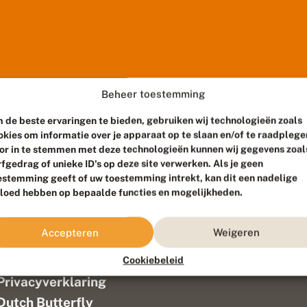
Beheer toestemming
 de beste ervaringen te bieden, gebruiken wij technologieën zoals
okies om informatie over je apparaat op te slaan en/of te raadplege
or in te stemmen met deze technologieën kunnen wij gegevens zoal
rfgedrag of unieke ID's op deze site verwerken. Als je geen
estemming geeft of uw toestemming intrekt, kan dit een nadelige
vloed hebben op bepaalde functies en mogelijkheden.
ef
Colofon
Accepteren
Weigeren
Disclaimer
Verantwoording
Cookiebeleid
aam ontwikkeld door
Go2People
, ontworpen door
Blue Field Agency
|
P
Privacyverklaring
n
Dutch Butterfly