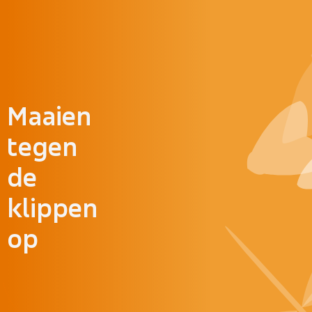
Doorgaan naar inhoud
Maaien
tegen
de
klippen
op