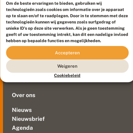
e
maar
Om de beste ervaringen te bieden, gebruiken wij
n
technologieën zoals cookies om informatie over je apparaat
hoe
o
op te slaan en/of te raadplegen. Door in te stemmen met deze
doe
p
technologieën kunnen wij gegevens zoals surfgedrag of
je
Meld waarnemingen
© 2026 Vlinderstichting
unieke ID's op deze site verwerken. Als je geen toestemming
dat
Duurzaam ontwikkeld door
Go2People
, ontworpen door
geeft of uw toestemming intrekt, kan dit een nadelige invloed
met
Blue Field Agency
hebben op bepaalde functies en mogelijkheden.
zo
Privacy
min
Accepteren
Contact
Disclaimer
mogelijk
Sitemap
Veelgestelde vragen
schade
Weigeren
aan
Waarnemingen
insecten?
Cookiebeleid
Doneer
In
aflevering...
Over ons
Nieuws
Nieuwsbrief
Agenda