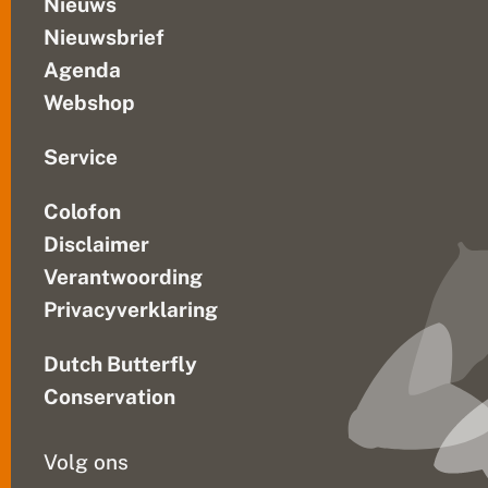
Nieuws
i
Nieuwsbrief
k
k
Agenda
o
p
Webshop
j
e
i
Service
n
Z
Colofon
e
e
Disclaimer
u
w
Verantwoording
s
Privacyverklaring
-
V
l
Dutch Butterfly
a
a
Conservation
n
d
e
Volg ons
r