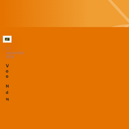
17
september
2018
V
o
o
r
t
Na
p
de
l
spectaculaire
a
terugkeer
n
van
t
i
het
n
kaasjeskruiddikkopje
g