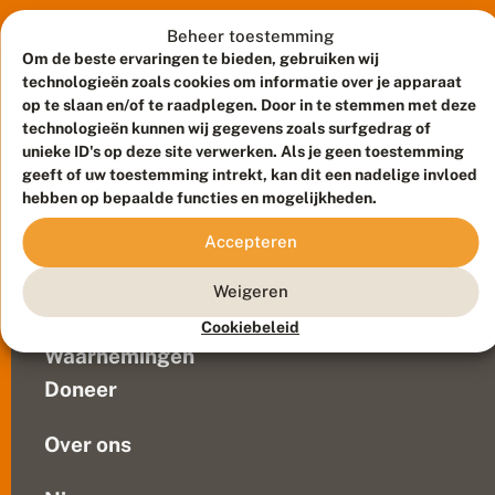
in
z
Nederland
e
Beheer toestemming
e
in
Om de beste ervaringen te bieden, gebruiken wij
r
2009
technologieën zoals cookies om informatie over je apparaat
z
wordt
op te slaan en/of te raadplegen. Door in te stemmen met deze
e
de
technologieën kunnen wij gegevens zoals surfgedrag of
l
unieke ID's op deze site verwerken. Als je geen toestemming
soort
d
z
geeft of uw toestemming intrekt, kan dit een nadelige invloed
jaarlijks
Meld waarnemingen
© 2026 Vlinderstichting
a
hebben op bepaalde functies en mogelijkheden.
regelmatig
a
Duurzaam ontwikkeld door
Go2People
, ontworpen door
gezien
m
Blue Field Agency
Accepteren
in
k
Privacy
a
Zuid-
Contact
Disclaimer
Weigeren
a
Limburg.
Sitemap
s
Veelgestelde vragen
Op
Cookiebeleid
j
diverse
e
Waarnemingen
locaties
s
Doneer
k
daar
r
is
u
Over ons
sprake...
i
d
d