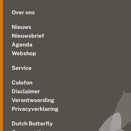
t
soorten...
e
Over ons
n
e
n
Nieuws
f
Nieuwsbrief
li
n
Agenda
k
w
Webshop
a
t
z
Service
e
l
Colofon
d
z
Disclaimer
a
a
Verantwoording
m
Privacyverklaring
h
e
d
Dutch Butterfly
e
n