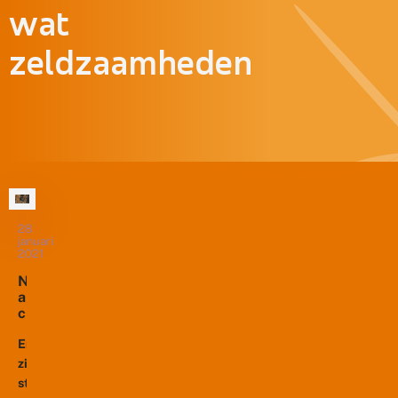
wat
zeldzaamheden
28
januari
2021
N
a
c
h
t
Er
v
zijn
li
steeds
n