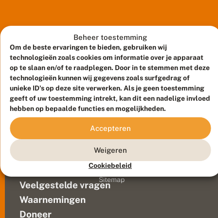
meer
d
mensen
e
r
die
j
naar
Beheer toestemming
a
nachtvlinders
Om de beste ervaringen te bieden, gebruiken wij
a
kijken
technologieën zoals cookies om informatie over je apparaat
r
2
en
op te slaan en/of te raadplegen. Door in te stemmen met deze
0
de
technologieën kunnen wij gegevens zoals surfgedrag of
2
unieke ID's op deze site verwerken. Als je geen toestemming
waarnemingen
0
geeft of uw toestemming intrekt, kan dit een nadelige invloed
melden.
:
hebben op bepaalde functies en mogelijkheden.
In
v
ij
2020
Meld waarnemingen
© 2026 Vlinderstichting
Accepteren
f
zijn
n
Duurzaam ontwikkeld door
Go2People
, ontworpen door
er
i
Blue Field Agency
Weigeren
meer
e
Privacy
u
dan
Cookiebeleid
Contact
Disclaimer
w
450.000
Sitemap
e
Veelgestelde vragen
waarnemingen
s
doorgegeven
o
Waarnemingen
van
o
Doneer
r
697