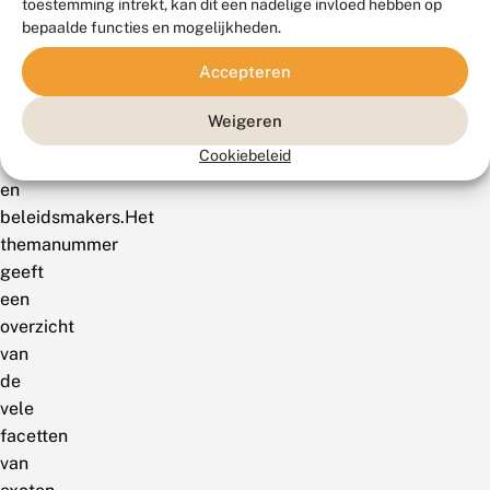
toestemming intrekt, kan dit een nadelige invloed hebben op
belangrijk
bepaalde functies en mogelijkheden.
voor
Accepteren
terreinbeheerders,
natuurorganisaties,
Weigeren
natuurliefhebbers,
Cookiebeleid
wetenschappers
en
beleidsmakers.Het
themanummer
geeft
een
overzicht
van
de
vele
facetten
van