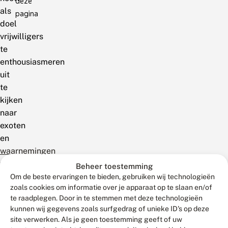
deze
als
pagina
doel
vrijwilligers
te
enthousiasmeren
uit
te
kijken
naar
exoten
en
waarnemingen
te
Beheer toestemming
melden.
Om de beste ervaringen te bieden, gebruiken wij technologieën
zoals cookies om informatie over je apparaat op te slaan en/of
Goede,
te raadplegen. Door in te stemmen met deze technologieën
actuele
kunnen wij gegevens zoals surfgedrag of unieke ID's op deze
exotenwaarnemingen
site verwerken. Als je geen toestemming geeft of uw
zijn