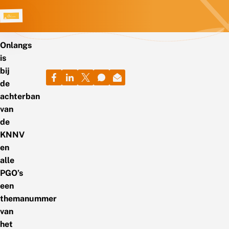
Onlangs
is
bij
de
achterban
van
de
KNNV
en
alle
PGO’s
een
themanummer
van
het