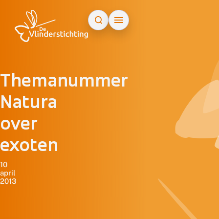
Doorgaan naar inhoud
Themanummer
Natura
over
exoten
10
april
2013