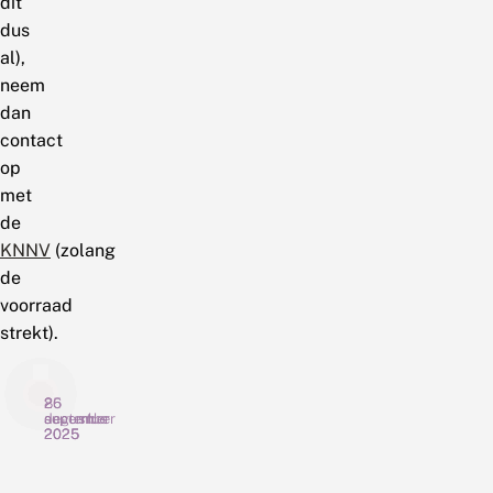
dit
dus
al),
neem
dan
contact
op
met
de
KNNV
(zolang
de
voorraad
strekt).
26
25
8
december
september
augustus
2025
2025
2025
D
K
M
e
i
a