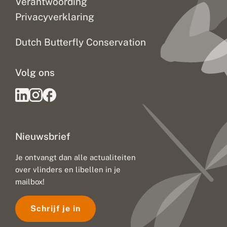
Verantwoording
e
Privacyverklaring
n
,
l
Dutch Butterfly Conservation
i
b
e
Volg ons
l
l
e
n
t
e
l
Nieuwsbrief
l
e
r
Je ontvangt dan alle actualiteiten
s
over vlinders en libellen in je
g
e
mailbox!
z
o
Schrijf je in
c
h