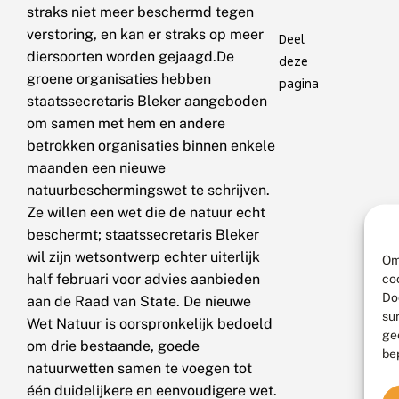
straks niet meer beschermd tegen
verstoring, en kan er straks op meer
Deel
diersoorten worden gejaagd.De
deze
groene organisaties hebben
pagina
staatssecretaris Bleker aangeboden
om samen met hem en andere
betrokken organisaties binnen enkele
maanden een nieuwe
natuurbeschermingswet te schrijven.
Ze willen een wet die de natuur echt
beschermt; staatssecretaris Bleker
wil zijn wetsontwerp echter uiterlijk
Om
half februari voor advies aanbieden
co
Do
aan de Raad van State. De nieuwe
su
Wet Natuur is oorspronkelijk bedoeld
ge
om drie bestaande, goede
be
natuurwetten samen te voegen tot
één duidelijkere en eenvoudigere wet.