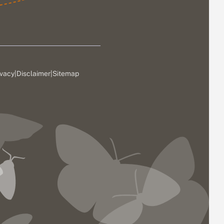
ivacy
|
Disclaimer
|
Sitemap