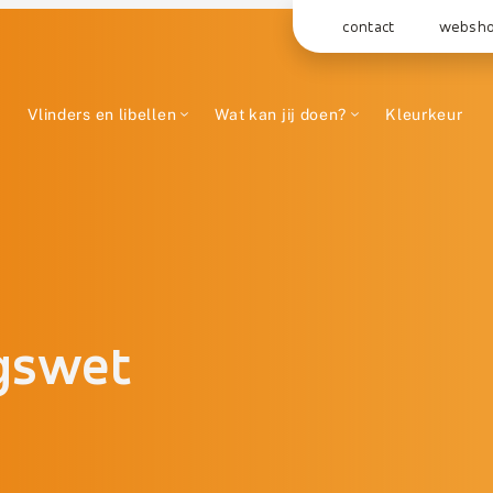
contact
websh
Vlinders en libellen
Wat kan jij doen?
Kleurkeur
gswet