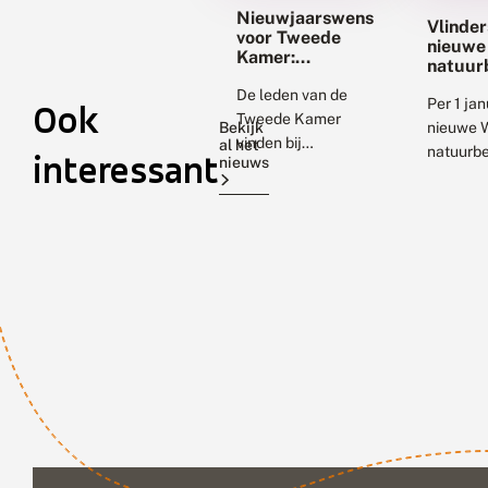
Nieuwjaarswens
Vlinder
voor Tweede
nieuwe
Kamer:
natuur
#mijnnatuurblijft
De leden van de
Per 1 jan
Ook
Tweede Kamer
Bekijk
nieuwe 
vinden bij
al het
natuurb
interessant
nieuws
terugkomst van hun
van krac
reces een mooie
Doel wa
nieuwjaarswens in
wetten t
hun postbakje. De
vereenv
wens is afgedrukt
stevige 
bij de prachtige...
basisbes