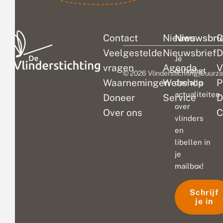
Contact
Nieuws
Nieuwsbri
C
Veelgestelde
Nieuwsbrief
D
Je
vragen
Agenda
V
ontvangt
© 2026 Vlinderstichting
|
Duurza
Waarnemingen
Webshop
P
dan alle
actualiteiten
Doneer
Service
D
over
Over ons
C
vlinders
en
libellen in
je
mailbox!
Schrijf
je in