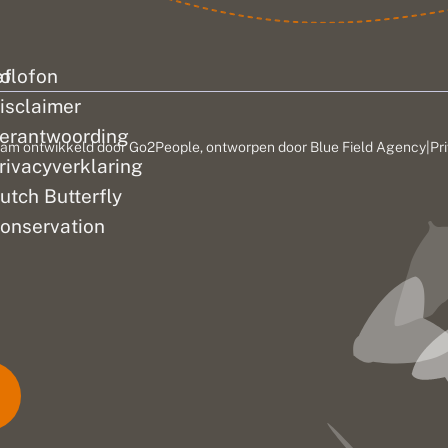
ef
olofon
isclaimer
erantwoording
am ontwikkeld door
Go2People
, ontworpen door
Blue Field Agency
|
Pr
rivacyverklaring
utch Butterfly
onservation