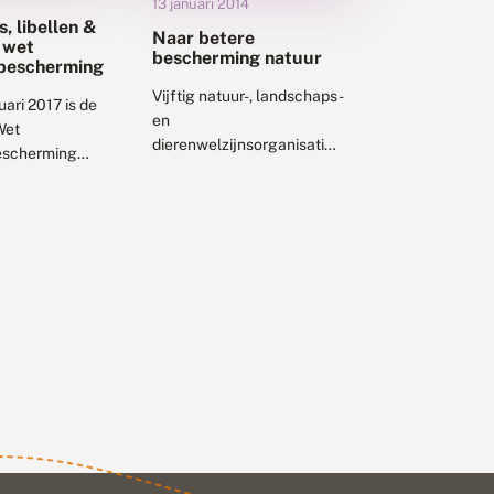
13 januari 2014
s, libellen &
Naar betere
 wet
bescherming natuur
bescherming
Vijftig natuur-, landschaps-
uari 2017 is de
en
Wet
dierenwelzijnsorganisaties,
escherming
waaronder De
ht geworden.
Vlinderstichting,
s de bestaande
presenteren een
e
gezamenlijke visie op
oudigen en een
natuurbescherming in
wettelijke
Nederland. Zij pleiten voor
cherming te...
erkenning van de
intrinsieke waarde van...