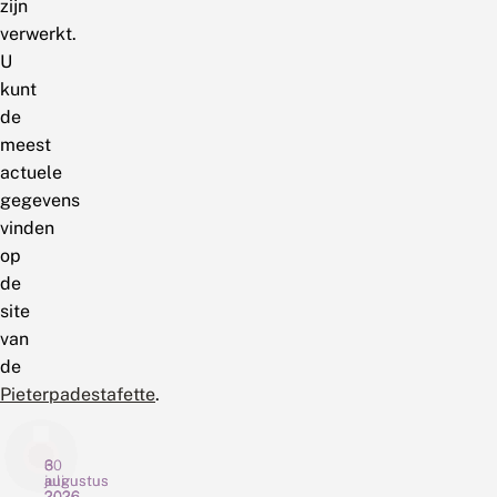
zijn
verwerkt.
U
kunt
de
meest
actuele
gegevens
vinden
op
de
site
van
de
Pieterpadestafette
.
6
3
30
augustus
augustus
juli
2026
2026
2026