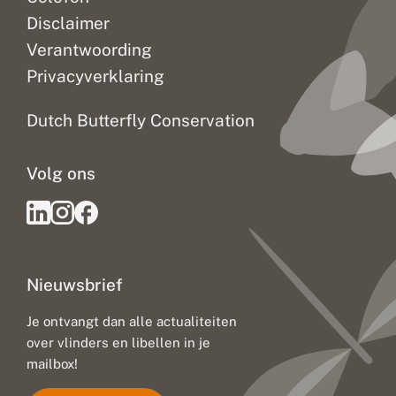
t
Disclaimer
k
l
Verantwoording
i
Privacyverklaring
m
a
a
Dutch Butterfly Conservation
t
v
e
Volg ons
r
a
n
d
e
r
i
Nieuwsbrief
n
g
:
Je ontvangt dan alle actualiteiten
u
over vlinders en libellen in je
i
t
mailbox!
d