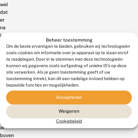
wel
dat
er
na
iets
Beheer toestemming
meer
Om de beste ervaringen te bieden, gebruiken wij technologieën
dan
zoals cookies om informatie over je apparaat op te slaan en/of
de
te raadplegen. Door in te stemmen met deze technologieën
kunnen wij gegevens zoals surfgedrag of unieke ID's op deze
helft
site verwerken. Als je geen toestemming geeft of uw
van
toestemming intrekt, kan dit een nadelige invloed hebben op
de
bepaalde functies en mogelijkheden.
gegevens
binnen
Accepteren
de
Weigeren
kleine
vos
Cookiebeleid
al
boven