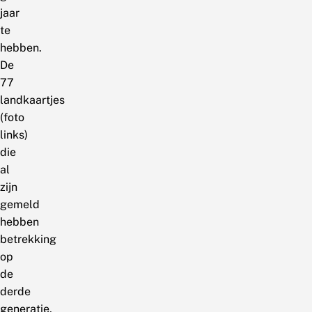
jaar
te
hebben.
De
77
landkaartjes
(foto
links)
die
al
zijn
gemeld
hebben
betrekking
op
de
derde
generatie,