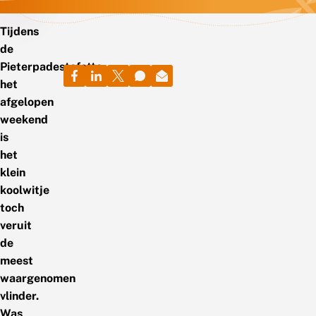
Tijdens
de
Pieterpadestafette
het
afgelopen
weekend
is
het
klein
koolwitje
toch
veruit
de
meest
waargenomen
vlinder.
Was