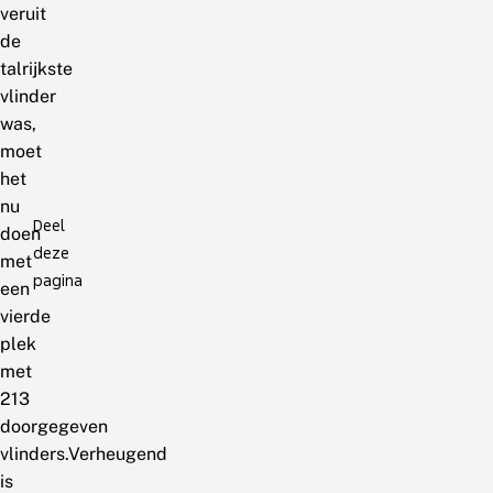
veruit
de
talrijkste
vlinder
was,
moet
het
nu
Deel
doen
deze
met
pagina
een
vierde
plek
met
213
doorgegeven
vlinders.Verheugend
is