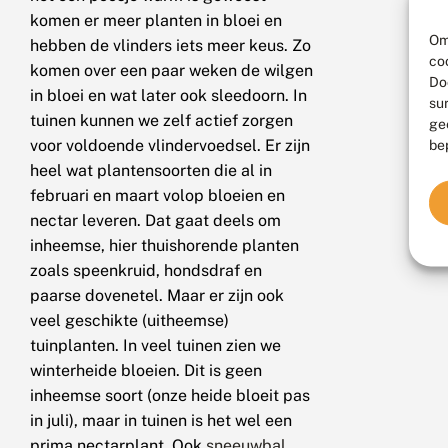
komen er meer planten in bloei en
Om
hebben de vlinders iets meer keus. Zo
co
komen over een paar weken de wilgen
Do
in bloei en wat later ook sleedoorn. In
su
tuinen kunnen we zelf actief zorgen
ge
voor voldoende vlindervoedsel. Er zijn
be
heel wat plantensoorten die al in
februari en maart volop bloeien en
nectar leveren. Dat gaat deels om
inheemse, hier thuishorende planten
zoals speenkruid, hondsdraf en
paarse dovenetel. Maar er zijn ook
veel geschikte (uitheemse)
tuinplanten. In veel tuinen zien we
winterheide bloeien. Dit is geen
inheemse soort (onze heide bloeit pas
in juli), maar in tuinen is het wel een
prima nectarplant. Ook
sneeuwbal