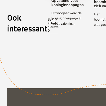
Opvallend veel
boomb
koninginnenpages
zich v
tuin?
Dit voorjaar werd de
Het
Ook
koninginnenpage al
Bekijk
boombl
al het
veel gezien in
was go
interessant
nieuws
Nederland. Ook deze
verteg
zomer wordt deze
tijdens 
spectaculaire en
Tuinvlin
opvallende
Het is 
dagvlinder veel
prachti
gemeld bij De
vlindert
Vlinderstichting.
in tuinen
Zo’n...
Tuinen (
balkons)