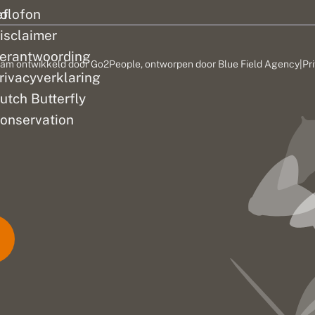
ef
olofon
isclaimer
erantwoording
am ontwikkeld door
Go2People
, ontworpen door
Blue Field Agency
|
Pr
rivacyverklaring
utch Butterfly
onservation