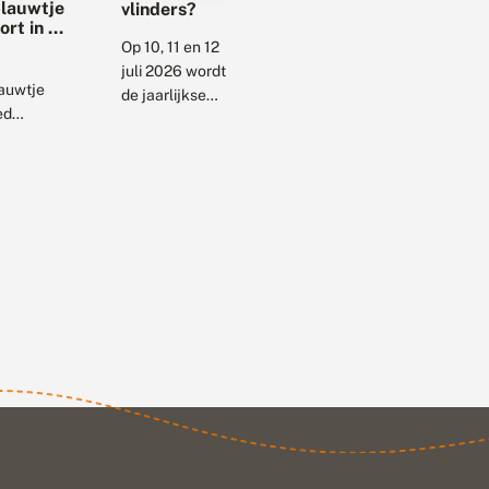
lauwtje
vlinders?
oort in uw
Op 10, 11 en 12
juli 2026 wordt
auwtje
de jaarlijkse
ed
Tuinvlindertelling
enwoordigd
gehouden. Dan
de
gaan vele
dertelling.
duizenden
een
mensen een
g felblauw
kwartier de tuin
je dat veel
in om te kijken...
 te zien is.
en zelfs
...