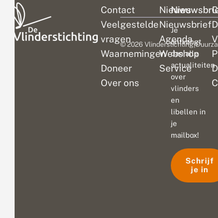
Contact
Nieuws
Nieuwsbri
C
Veelgestelde
Nieuwsbrief
D
Je
vragen
Agenda
V
ontvangt
© 2026 Vlinderstichting
|
Duurza
Waarnemingen
Webshop
P
dan alle
actualiteiten
Doneer
Service
D
over
Over ons
C
vlinders
en
libellen in
je
mailbox!
Schrijf
je in