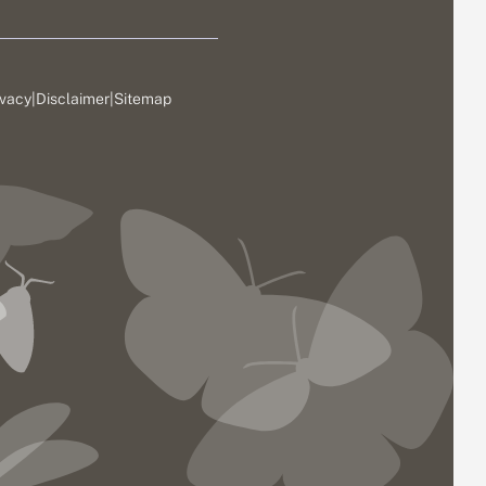
ivacy
|
Disclaimer
|
Sitemap