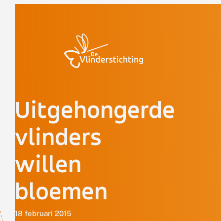
Doorgaan naar inhoud
Uitgehongerde
vlinders
willen
bloemen
18 februari 2015