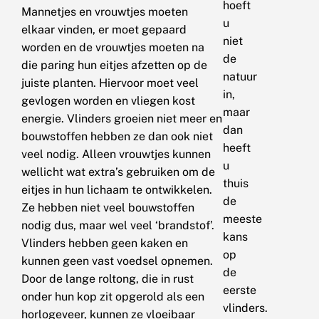
hoeft
Mannetjes en vrouwtjes moeten
u
elkaar vinden, er moet gepaard
niet
worden en de vrouwtjes moeten na
de
die paring hun eitjes afzetten op de
natuur
juiste planten. Hiervoor moet veel
in,
gevlogen worden en vliegen kost
maar
energie. Vlinders groeien niet meer en
dan
bouwstoffen hebben ze dan ook niet
heeft
veel nodig. Alleen vrouwtjes kunnen
u
wellicht wat extra’s gebruiken om de
thuis
eitjes in hun lichaam te ontwikkelen.
de
Ze hebben niet veel bouwstoffen
meeste
nodig dus, maar wel veel ‘brandstof’.
kans
Vlinders hebben geen kaken en
op
kunnen geen vast voedsel opnemen.
de
Door de lange roltong, die in rust
eerste
onder hun kop zit opgerold als een
vlinders.
horlogeveer, kunnen ze vloeibaar