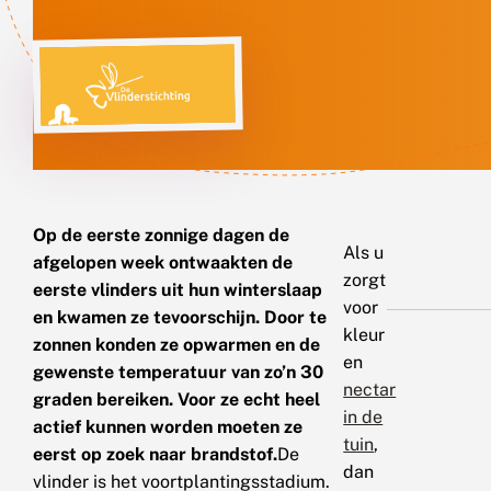
Op de eerste zonnige dagen de
Als u
afgelopen week ontwaakten de
zorgt
eerste vlinders uit hun winterslaap
voor
en kwamen ze tevoorschijn. Door te
kleur
zonnen konden ze opwarmen en de
en
gewenste temperatuur van zo’n 30
nectar
graden bereiken. Voor ze echt heel
in de
actief kunnen worden moeten ze
tuin
,
eerst op zoek naar brandstof.
De
dan
vlinder is het voortplantingsstadium.