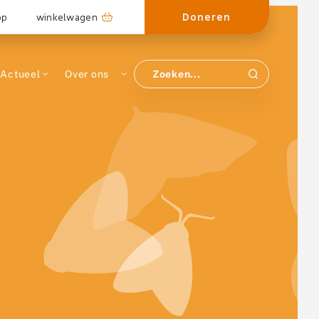
Doneren
op
winkelwagen
Actueel
Over ons