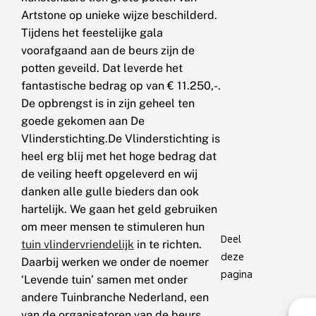
Artstone op unieke wijze beschilderd.
Tijdens het feestelijke gala
voorafgaand aan de beurs zijn de
potten geveild. Dat leverde het
fantastische bedrag op van € 11.250,-.
De opbrengst is in zijn geheel ten
goede gekomen aan De
Vlinderstichting.De Vlinderstichting is
heel erg blij met het hoge bedrag dat
de veiling heeft opgeleverd en wij
danken alle gulle bieders dan ook
hartelijk. We gaan het geld gebruiken
om meer mensen te stimuleren hun
Deel
tuin vlindervriendelijk
in te richten.
deze
Daarbij werken we onder de noemer
pagina
‘Levende tuin’ samen met onder
andere Tuinbranche Nederland, een
van de organisatoren van de beurs.