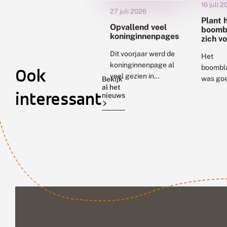
16 juli 
27 juli 2026
Plant 
Opvallend veel
boomb
koninginnenpages
zich v
tuin?
Dit voorjaar werd de
Het
koninginnenpage al
boombl
Ook
veel gezien in
was go
Bekijk
Nederland. Ook deze
al het
verteg
interessant
nieuws
zomer wordt deze
tijdens 
spectaculaire en
Tuinvlin
opvallende
Het is 
dagvlinder veel
prachti
gemeld bij De
vlindert
Vlinderstichting.
in tuinen
Zo’n...
Tuinen (
balkons)