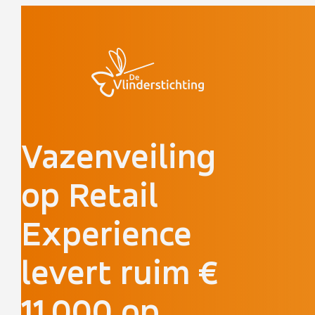
Doorgaan naar inhoud
Vazenveiling
op Retail
Experience
levert ruim €
11.000 op