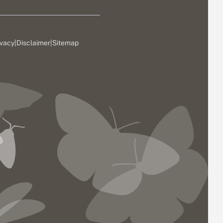
ivacy
|
Disclaimer
|
Sitemap