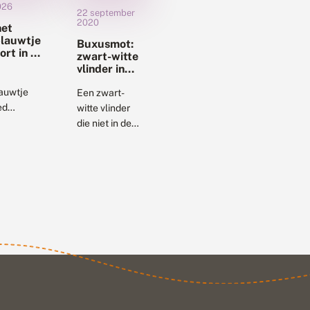
2026
22 september
2020
het
lauwtje
Buxusmot:
oort in uw
zwart-witte
vlinder in
de tuin
auwtje
Een zwart-
ed
witte vlinder
enwoordigd
die niet in de
de
vlinderboeken
dertelling.
staat: de
een
buxusmot.
g felblauw
Deze
je dat veel
nieuwkomer
 te zien is.
uit Azië liet
en zelfs
zich voor het
...
eerst in
Europa zien in
2006....