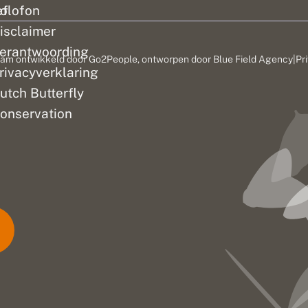
ef
olofon
isclaimer
erantwoording
am ontwikkeld door
Go2People
, ontworpen door
Blue Field Agency
|
Pr
rivacyverklaring
utch Butterfly
onservation