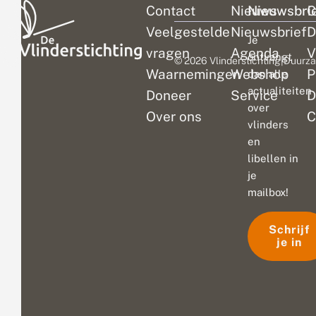
Contact
Nieuws
Nieuwsbri
C
Veelgestelde
Nieuwsbrief
D
Je
vragen
Agenda
V
ontvangt
© 2026 Vlinderstichting
|
Duurza
Waarnemingen
Webshop
P
dan alle
actualiteiten
Doneer
Service
D
over
Over ons
C
vlinders
en
libellen in
je
mailbox!
Schrijf
je in