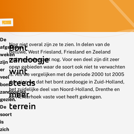
De
Nog niet overal zijn ze te zien. In delen van de
Bont
afgelopen
Betuwe, West Friesland, Friesland en Zeeland
weken
zandoogje
ontbreekt de soort nog. Voor een deel zijn dit zeer
zijn
open gebieden waar de soort ook niet te verwachten
wint
er
is. Als we vergelijken met de periode 2000 tot 2005
veel
steeds
dan zien we dat het bont zandoogje in Zuid-Holland,
bont
het zuidelijke deel van Noord-Holland, Drenthe en
zandoogjes
meer
de Achterhoek vaste voet heeft gekregen.
gezien.
terrein
De
soort
is
zich