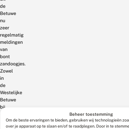
de
Betuwe
nu
zeer
regelmatig
meldingen
van
bont
zandoogjes.
Zowel
in
de
Westelijke
Betuwe
bij
Culemborg
Beheer toestemming
Om de beste ervaringen te bieden, gebruiken wij technologieën zoa
als
over je apparaat op te slaan en/of te raadplegen. Door in te stem
meer