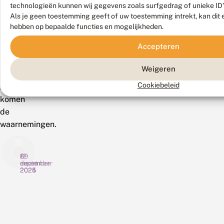
technologieën kunnen wij gegevens zoals surfgedrag of unieke ID'
in
Als je geen toestemming geeft of uw toestemming intrekt, kan dit 
het
hebben op bepaalde functies en mogelijkheden.
oosten
Accepteren
uit
Opheusden
Weigeren
en
Cookiebeleid
Zetten
komen
de
waarnemingen.
29
6
12
september
maart
december
2025
2025
2024
N
H
V
o
e
e
g
b
e
b
j
l
o
Eind
e
Het
b
Veel