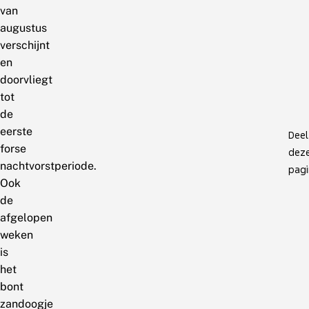
van
augustus
verschijnt
en
doorvliegt
tot
de
eerste
Deel
forse
dez
nachtvorstperiode.
pagi
Ook
de
afgelopen
weken
is
het
bont
zandoogje