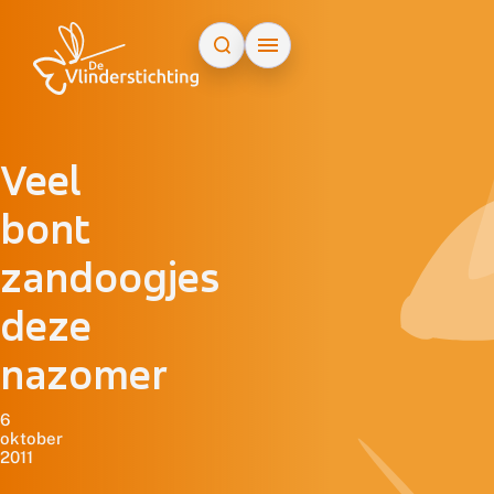
Doorgaan naar inhoud
Veel
bont
zandoogjes
deze
nazomer
6
oktober
2011