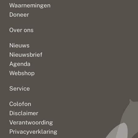
soorten
mooie
maar
Waarnemingen
ontbreken
zonnige
ook
Doneer
helemaal
dagen,
bont
zo...
vanaf...
zandoogje...
Over ons
Nieuws
Nieuwsbrief
Agenda
Webshop
Service
Colofon
Disclaimer
Verantwoording
Privacyverklaring