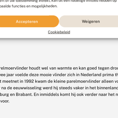
eft of uw toestemming intrekt, kan dit een nadelige invloed hebben op
paalde functies en mogelijkheden.
Accepteren
Weigeren
Cookiebeleid
relmoervlinder houdt wel van warmte en kan goed tegen dro
ee jaar voelde deze mooie vlinder zich in Nederland prima thu
t meetnet in 1992 kwam de kleine parelmoervlinder alleen vo
 na de eeuwwisseling werd hij steeds vaker in het binnenland
mburg en Brabant. En inmiddels komt hij ook verder naar het 
voor.