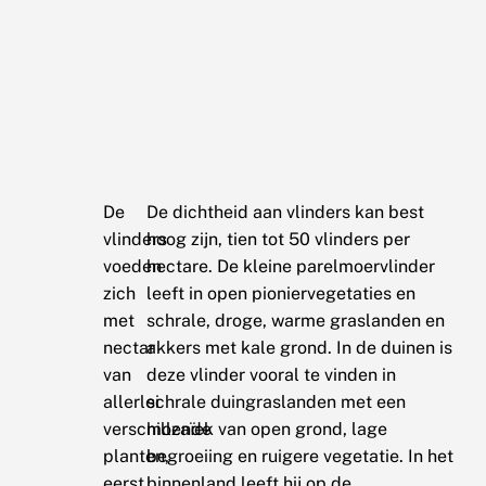
De
De dichtheid aan vlinders kan best
vlinders
hoog zijn, tien tot 50 vlinders per
voeden
hectare. De kleine parelmoervlinder
zich
leeft in open pioniervegetaties en
met
schrale, droge, warme graslanden en
nectar
akkers met kale grond. In de duinen is
van
deze vlinder vooral te vinden in
allerlei
schrale duingraslanden met een
verschillende
mozaïek van open grond, lage
planten,
begroeiing en ruigere vegetatie. In het
eerst
binnenland leeft hij op de