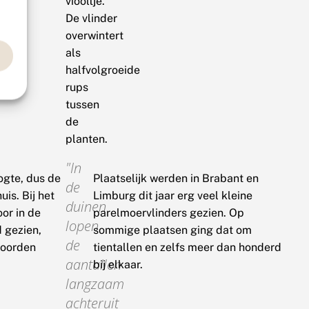
viooltje.
De vlinder
overwintert
als
halfvolgroeide
rups
tussen
de
planten.
In
ogte, dus de
Plaatselijk werden in Brabant en
de
is. Bij het
Limburg dit jaar erg veel kleine
duinen
or in de
parelmoervlinders gezien. Op
lopen
 gezien,
sommige plaatsen ging dat om
de
noorden
tientallen en zelfs meer dan honderd
aantallen
bij elkaar.
langzaam
achteruit