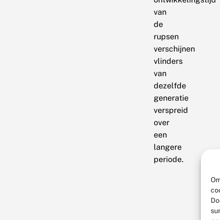
van
de
rupsen
verschijnen
vlinders
van
dezelfde
generatie
verspreid
over
een
langere
periode.
Om
co
Do
su