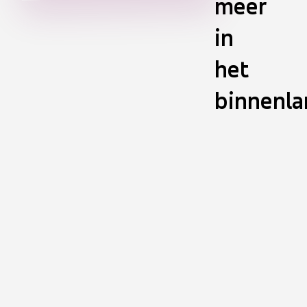
meer
in
het
binnenla