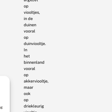
op
viooltjes,
in de
duinen
vooral
op
duinviooltje.
In
het
binnenland
vooral
op
akkerviooltje,
maar
ook
op
driekleurig
ng