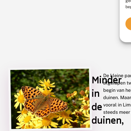
ge
be
De kleine pa
Minder
afgelopen tw
in
begin van he
duinen. Maar
de
vooral in Li
steeds meer 
duinen,