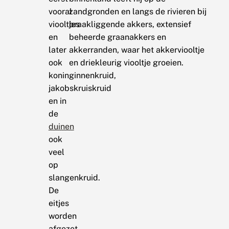
vooral
zandgronden en langs de rivieren bij
viooltjes
braakliggende akkers, extensief
en
beheerde graanakkers en
later
akkerranden, waar het akkerviooltje
ook
en driekleurig viooltje groeien.
koninginnenkruid,
jakobskruiskruid
en in
de
duinen
ook
veel
op
slangenkruid.
De
eitjes
worden
afgezet