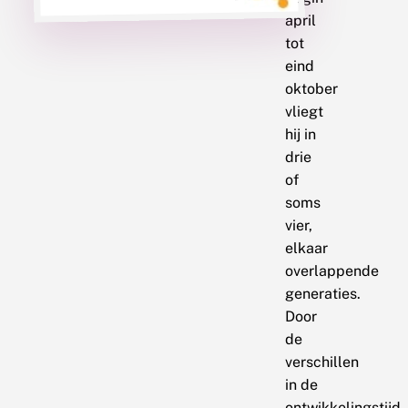
april
tot
eind
oktober
vliegt
hij in
drie
of
soms
vier,
elkaar
overlappende
generaties.
Door
de
verschillen
in de
ontwikkelingstijd