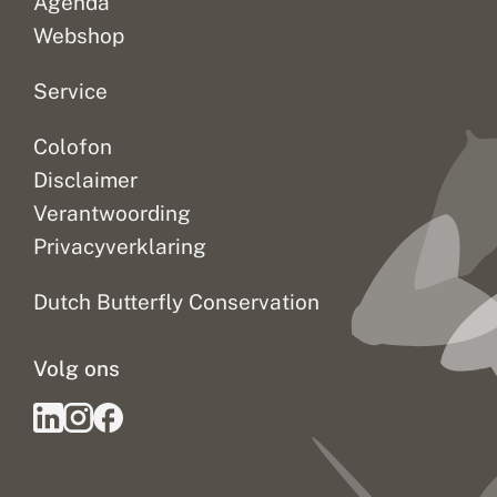
Agenda
s
d
t
Webshop
a
n
d
Service
v
l
Colofon
i
n
Disclaimer
d
e
Verantwoording
r
Privacyverklaring
Dutch Butterfly Conservation
Volg ons