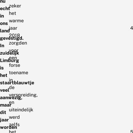
nu
zeker
echt
het
in
warme
ons
jaar
land
2018
gevestigd.
zorgden
In
voor
zuidelijk
een
Limburg
forse
is
toename
het
in
staartblauwtje
de
veel
verspreiding,
aanwezig,
en
maar
uiteindelijk
dit
werd
jaar
zelfs
worden
het