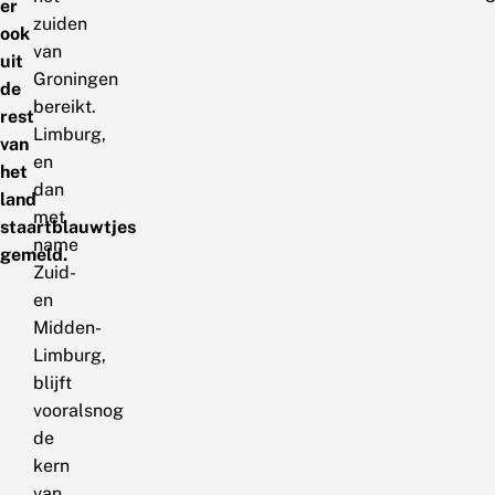
er
zuiden
ook
van
uit
Groningen
de
bereikt.
rest
Limburg,
van
en
het
dan
land
met
staartblauwtjes
name
gemeld.
Zuid-
en
Midden-
Limburg,
blijft
vooralsnog
de
kern
van