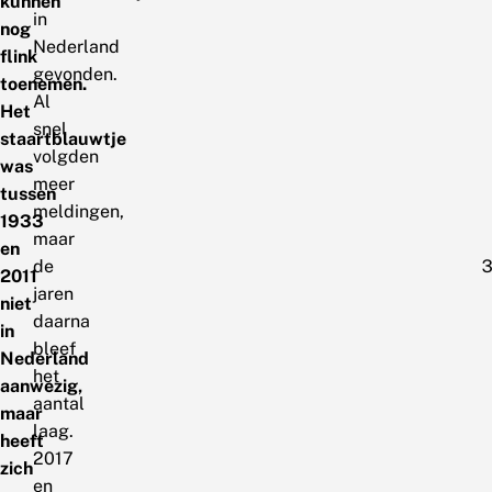
kunnen
in
nog
Nederland
flink
gevonden.
toenemen.
Al
Het
snel
staartblauwtje
volgden
was
meer
tussen
meldingen,
1933
maar
en
de
2011
jaren
niet
daarna
in
bleef
Nederland
het
aanwezig,
aantal
maar
laag.
heeft
2017
zich
en