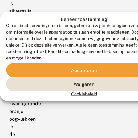
is
zilvergrijs
met
Beheer toestemming
Om de beste ervaringen te bieden, gebruiken wij technologieën zoa
kleine
om informatie over je apparaat op te slaan en/of te raadplegen. Doo
zwarte
stemmen met deze technologieën kunnen wij gegevens zoals surf
stippen,
unieke ID's op deze site verwerken. Als je geen toestemming geeft
en
toestemming intrekt, kan dit een nadelige invloed hebben op bepaa
doet
en mogelijkheden.
denken
Accepteren
aan
een
Weigeren
boomblauwtje.
Cookiebeleid
De
zwartgerande
oranje
oogvlekken
in
de