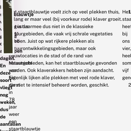
Het
Op
Het staartblauwtje voelt zich op veel plekken thuis,
Het
staartblauwtje
15
zolang er maar veel (bij voorkeur rode) klaver groeit.
sta
wordt
augustus
Dat is daarmee dus niet in de klassieke
hee
veel
2011
natuurgebieden, die vaak vrij schrale vegetaties
bij
gemeld
werd
hebben. Juist op wat rijkere plekken als
ons
de
er
natuurontwikkelingsgebieden, maar ook
vier,
afgelopen
bij
bouwlocaties in de stad of de rand van
hee
dagen.
Maastricht
natuurgebieden, kan het staartblauwtje gevonden
som
En
voor
worden. Ook klaverakkers hebben zijn aandacht.
vijf
deze
het
Eigenlijk lijken alle plekken met veel rode klaver,
gen
soort
eerst
die niet te intensief beheerd worden, geschikt.
vliegt
in
nog
78
weken,
jaar
dus
weer
de
een
aantallen
staartblauwtje