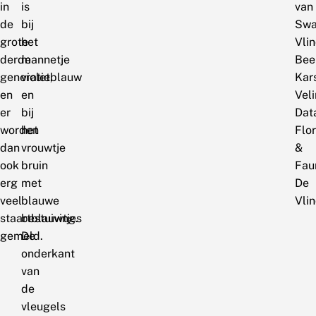
in
is
van
de
bij
Swa
grote
het
Vlin
derde
mannetje
Bee
generatie,
violetblauw
Kar
en
en
Veli
er
bij
Dat
worden
het
Flo
dan
vrouwtje
&
ook
bruin
Fau
erg
met
De
veel
blauwe
Vlin
staartblauwtjes
bestuiving.
gemeld.
De
onderkant
van
de
vleugels