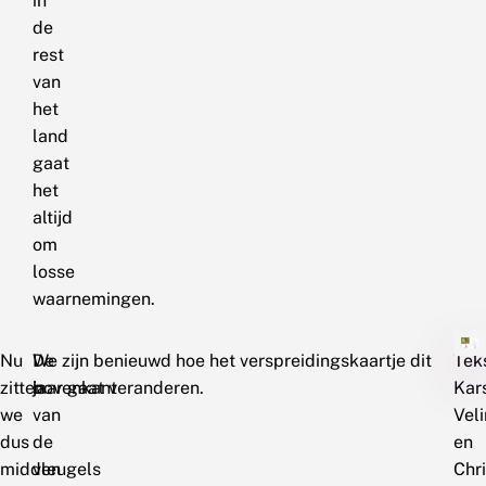
in
de
rest
van
het
land
gaat
het
altijd
om
losse
waarnemingen.
Nu
De
We zijn benieuwd hoe het verspreidingskaartje dit
Teks
zitten
bovenkant
jaar gaat veranderen.
Kar
we
van
Vel
dus
de
en
midden
vleugels
Chr