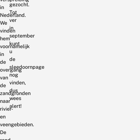
gezocht.
in
Tot
Nederland.
ver
We
in
vinden
september
hem
kunt
voornamelijk
u
in
de
de
sleedoornpage
overgang
nog
van
vinden,
de
dus
zandgronden
wees
naar
alert!
rivier-
en
veengebieden.
De