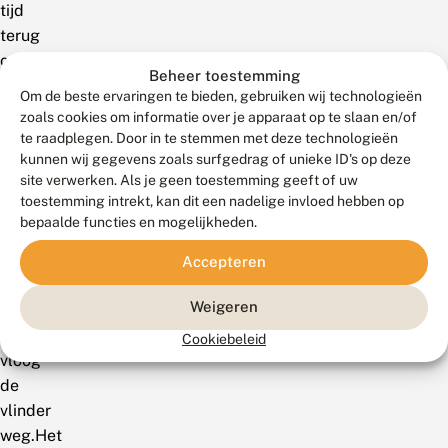
tijd
terug
om
Beheer toestemming
nog
Om de beste ervaringen te bieden, gebruiken wij technologieën
net
zoals cookies om informatie over je apparaat op te slaan en/of
een
te raadplegen. Door in te stemmen met deze technologieën
kunnen wij gegevens zoals surfgedrag of unieke ID's op deze
foto
site verwerken. Als je geen toestemming geeft of uw
te
toestemming intrekt, kan dit een nadelige invloed hebben op
maken
bepaalde functies en mogelijkheden.
op
vuilboom
Accepteren
(foto
Weigeren
rechts).
Vervolgens
Cookiebeleid
vloog
de
vlinder
weg.Het