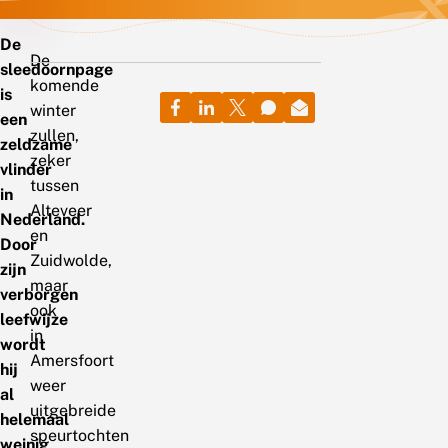
De
De
sleedoornpage
komende
is
winter
een
zullen,
zeldzame
zeker
vlinder
tussen
in
Alteveer
Nederland.
en
Door
Zuidwolde,
zijn
maar
verborgen
ook
leefwijze
in
wordt
Amersfoort
hij
weer
al
uitgebreide
helemaal
speurtochten
weinig