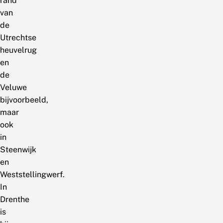
rand
van
de
Utrechtse
heuvelrug
en
de
Veluwe
bijvoorbeeld,
maar
ook
in
Steenwijk
en
Weststellingwerf.
In
Drenthe
is