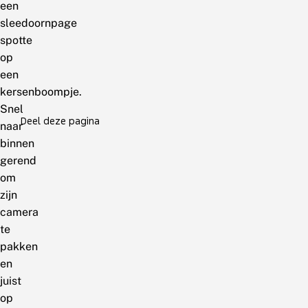
een
sleedoornpage
spotte
op
een
kersenboompje.
Snel
Deel deze pagina
naar
binnen
gerend
om
zijn
camera
te
pakken
en
juist
op