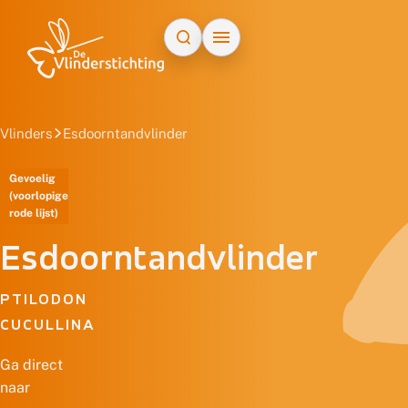
Doorgaan naar inhoud
Vlinders
Esdoorntandvlinder
Gevoelig
(voorlopige
rode lijst)
Esdoorntandvlinder
PTILODON
CUCULLINA
Ga direct
naar