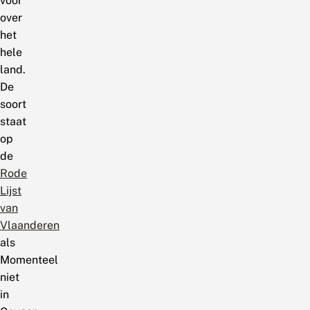
voor
over
het
hele
land.
De
soort
staat
op
de
Rode
Lijst
van
Vlaanderen
als
Momenteel
niet
in