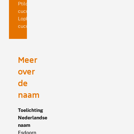
Ptilodon
cuculla
Lophopteryx
cuculla
Meer
over
de
naam
Toelichting
Nederlandse
naam
Esdoorn