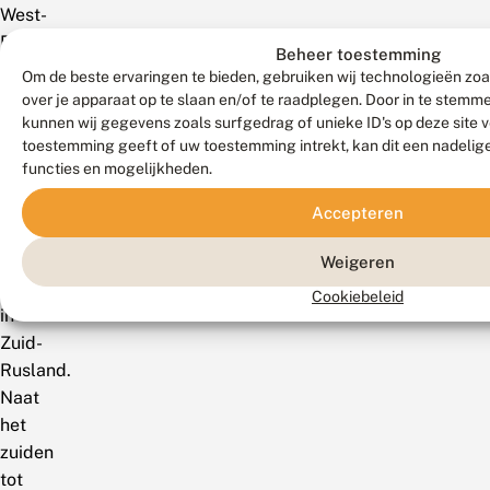
West-
Europa,
Beheer toestemming
inclusief
Om de beste ervaringen te bieden, gebruiken wij technologieën zoa
Zuid-
over je apparaat op te slaan en/of te raadplegen. Door in te stem
kunnen wij gegevens zoals surfgedrag of unieke ID's op deze site 
Engeland
toestemming geeft of uw toestemming intrekt, kan dit een nadelig
en
functies en mogelijkheden.
via
heel
Accepteren
Midden-
Europa
Weigeren
tot
Cookiebeleid
in
Zuid-
Rusland.
Naat
het
zuiden
tot