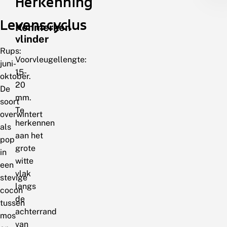
Herkenning
Levenscyclus
Kenmerken
vlinder
Rups:
Voorvleugellengte:
juni-
15-
oktober.
20
De
mm.
soort
Te
overwintert
herkennen
als
aan het
pop
grote
in
witte
een
vlak
stevige
langs
cocon
de
tussen
achterrand
mos
van