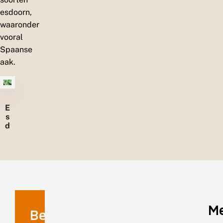
esdoorn,
waaronder
vooral
Spaanse
aak.
E
s
d
o
o
r
n
M
Benaming