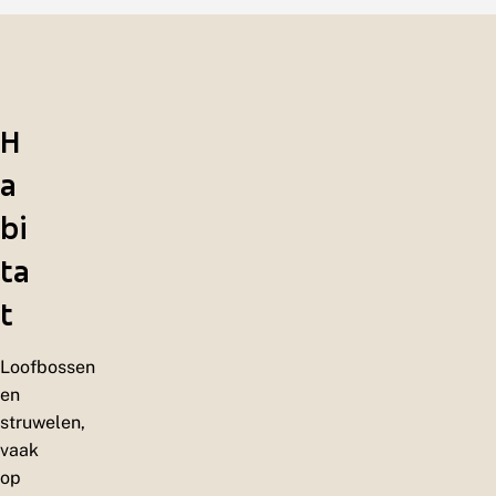
H
a
bi
ta
t
Loofbossen
en
struwelen,
vaak
op