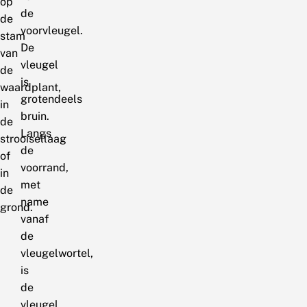
op
de
de
voorvleugel.
stam
De
van
vleugel
de
is
waardplant,
grotendeels
in
bruin.
de
Langs
strooisellaag
de
of
voorrand,
in
met
de
name
grond.
vanaf
de
vleugelwortel,
is
de
vleugel