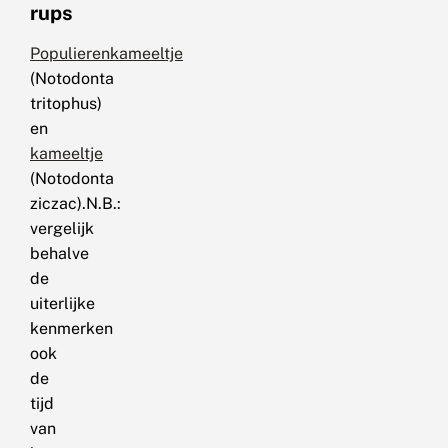
rups
Populierenkameeltje
(Notodonta
tritophus)
en
kameeltje
(Notodonta
ziczac).N.B.:
vergelijk
behalve
de
uiterlijke
kenmerken
ook
de
tijd
van