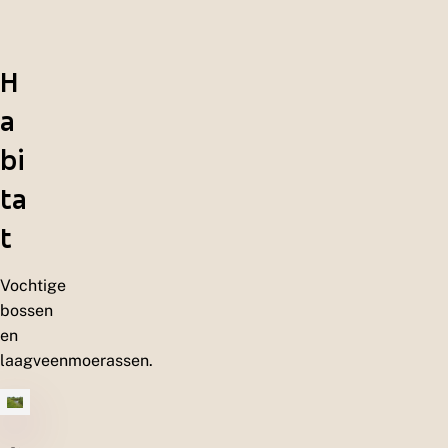
H
a
bi
ta
t
Vochtige
bossen
en
laagveenmoerassen.