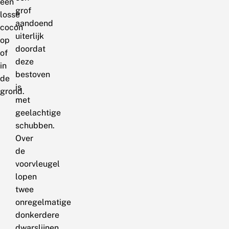
een
grof
losse
aandoend
cocon
uiterlijk
op
doordat
of
deze
in
bestoven
de
is
grond.
met
geelachtige
schubben.
Over
de
voorvleugel
lopen
twee
onregelmatige
donkerdere
dwarslijnen