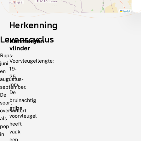
Leaflet
Herkenning
Levenscyclus
Kenmerken
vlinder
Rups:
Voorvleugellengte:
juni
19-
en
25
augustus-
mm.
september.
De
De
bruinachtig
soort
grijze
overwintert
voorvleugel
als
heeft
pop
vaak
in
een