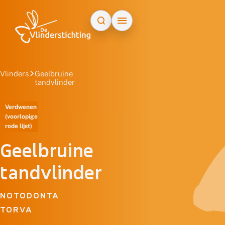
Doorgaan naar inhoud
Vlinders
Geelbruine
tandvlinder
Verdwenen
(voorlopige
rode lijst)
Geelbruine
tandvlinder
NOTODONTA
TORVA