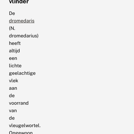
vlinder
De
dromedaris
(N.
dromedarius)
heeft
altijd
een
lichte
geelachtige
vlek
aan
de
voorrand
van
de
vleugelwortel.
Ongewoon