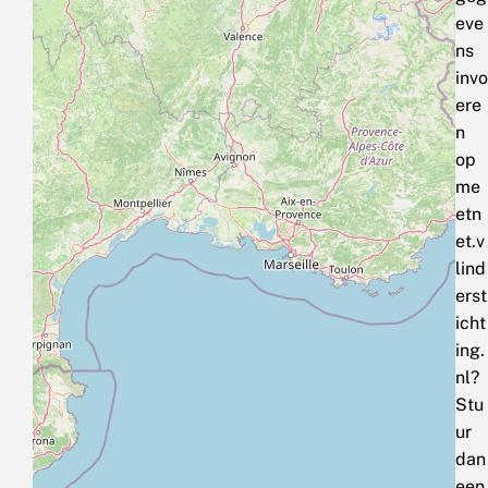
eve
ns
invo
ere
n
op
me
etn
et.v
lind
erst
icht
ing.
nl?
Stu
ur
dan
een