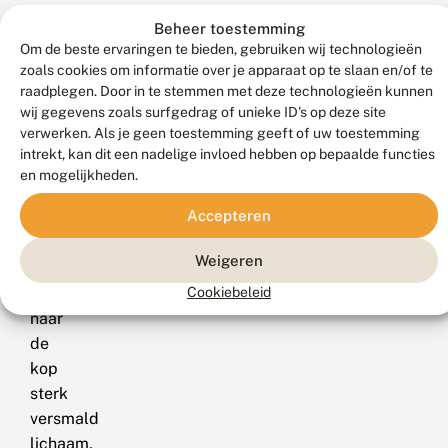
uiterlijk
Beheer toestemming
als
Om de beste ervaringen te bieden, gebruiken wij technologieën
de
zoals cookies om informatie over je apparaat op te slaan en/of te
voorvleugel.
raadplegen. Door in te stemmen met deze technologieën kunnen
wij gegevens zoals surfgedrag of unieke ID's op deze site
Kenmerken
verwerken. Als je geen toestemming geeft of uw toestemming
rups
intrekt, kan dit een nadelige invloed hebben op bepaalde functies
en mogelijkheden.
Tot
Accepteren
63
mm;
Weigeren
zeer
Cookiebeleid
dik
naar
de
kop
sterk
versmald
lichaam,