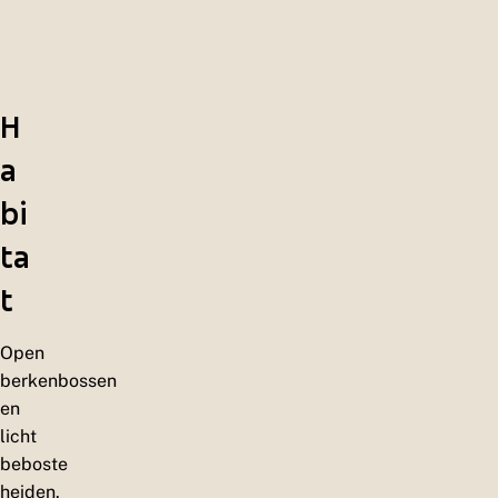
H
a
bi
ta
t
Open
berkenbossen
en
licht
beboste
heiden.