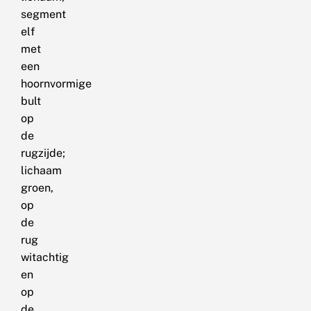
segment
elf
met
een
hoornvormige
bult
op
de
rugzijde;
lichaam
groen,
op
de
rug
witachtig
en
op
de