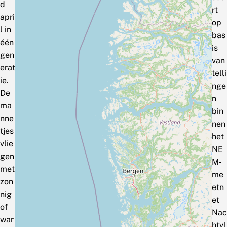
d
rt
apri
op
l in
bas
één
is
gen
van
erat
telli
ie.
nge
De
n
ma
bin
nne
nen
tjes
het
vlie
NE
gen
M‑
met
me
zon
etn
nig
et
of
Nac
war
htvl