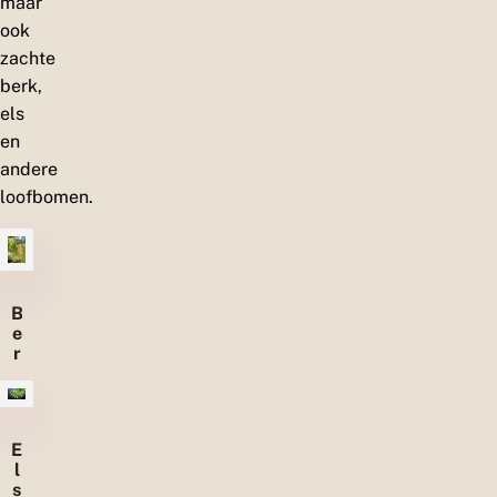
maar
ook
zachte
berk,
els
en
andere
loofbomen.
B
e
r
k
E
l
s