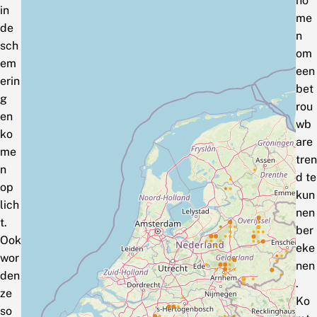
no
in
me
de
n
sch
om
em
een
erin
bet
g
rou
en
wb
ko
are
me
tren
n
d te
op
kun
lich
nen
t.
ber
Ook
eke
wor
nen
den
.
ze
Ko
so