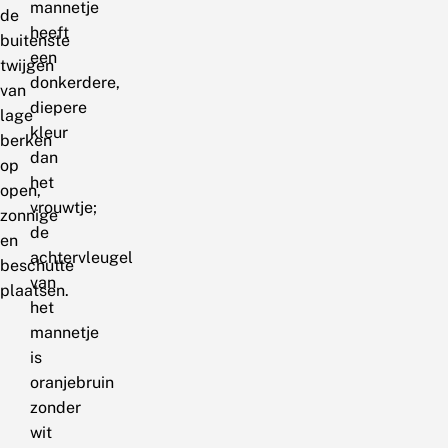
mannetje
de
heeft
buitenste
een
twijgen
donkerdere,
van
diepere
lage
kleur
berken
dan
op
het
open,
vrouwtje;
zonnige
de
en
achtervleugel
beschutte
van
plaatsen.
het
mannetje
is
oranjebruin
zonder
wit