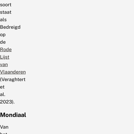
soort
staat
als
Bedreigd
op
de
Rode
Lijst
van
Vlaanderen
(Veraghtert
et
al.
2023).
Mondiaal
Van