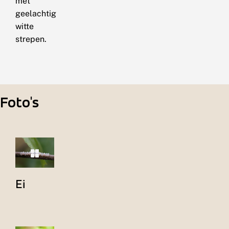
met
geelachtig
witte
strepen.
Foto's
Ei