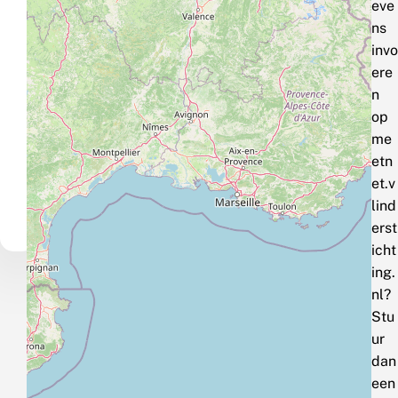
eve
ns
invo
ere
n
op
me
etn
et.v
lind
erst
icht
ing.
nl?
Stu
ur
dan
een