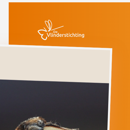
Doorgaan naar inhoud
Vlinders
Kameeltje
Gevoelig
(voorlopige rode
lijst)
Kameeltje
NOTODONTA
ZICZAC