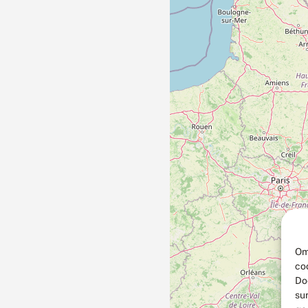
Om
co
Do
su