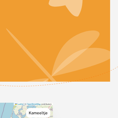
Leaflet
|
©
OpenStreetMap
contributors
Kameeltje