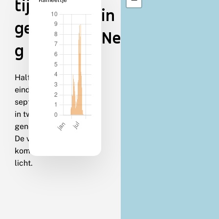
tijd &
in
gedra
Nederland
g
Half april-
eind
september
in twee
generaties.
De vlinders
komen op
licht.