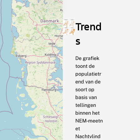
Trend
s
De grafiek
toont de
populatietr
end van de
soort op
basis van
tellingen
binnen het
NEM‑meetn
et
Nachtvlind