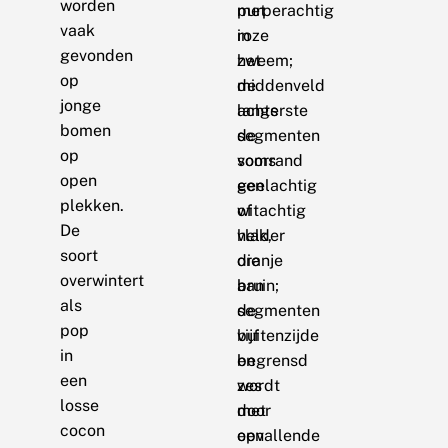
worden
met
purperachtig
vaak
in
roze
gevonden
het
zweem;
op
middenveld
de
jonge
langs
achterste
bomen
de
segmenten
op
voorrand
soms
open
een
geelachtig
plekken.
witachtig
of
De
vlak,
helder
soort
die
oranje
overwintert
aan
bruin;
als
de
segmenten
pop
buitenzijde
vijf
in
begrensd
en
een
wordt
zes
losse
door
met
cocon
een
opvallende