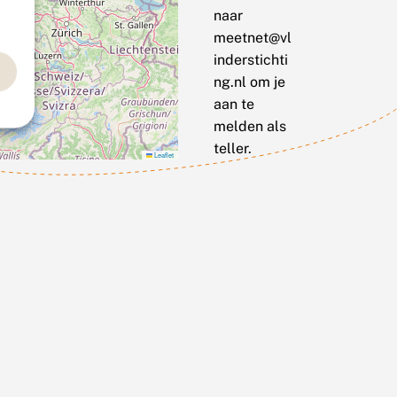
naar
meetnet@vl
inderstichti
ng.nl om je
aan te
melden als
teller.
Leaflet