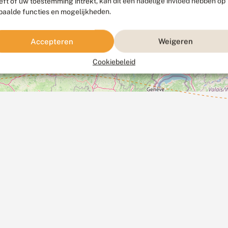
eft of uw toestemming intrekt, kan dit een nadelige invloed hebben op
paalde functies en mogelijkheden.
Accepteren
Weigeren
Cookiebeleid