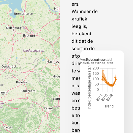
ers.
Wanneer de
grafiek
leeg is,
betekent
dit dat de
soort in de
afgelopen
Verandering in aantal
Populatietrend
drie jaar op
individuen over de jaren
te weinig
meetpunte
n is
waargenom
en om een
betrouwbar
e trend te
kunnen
berekenen.