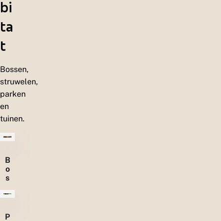
bi
ta
t
Bossen,
struwelen,
parken
en
tuinen.
B
o
s
s
e
n
P