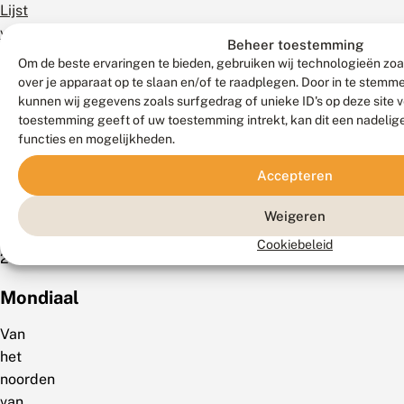
Lijst
van
Beheer toestemming
Vlaanderen
Om de beste ervaringen te bieden, gebruiken wij technologieën zoa
als
over je apparaat op te slaan en/of te raadplegen. Door in te stem
Momenteel
kunnen wij gegevens zoals surfgedrag of unieke ID's op deze site 
toestemming geeft of uw toestemming intrekt, kan dit een nadelig
niet
functies en mogelijkheden.
in
Gevaar
Accepteren
(Veraghtert
et
Weigeren
al.
Cookiebeleid
2023).
Mondiaal
Van
het
noorden
van