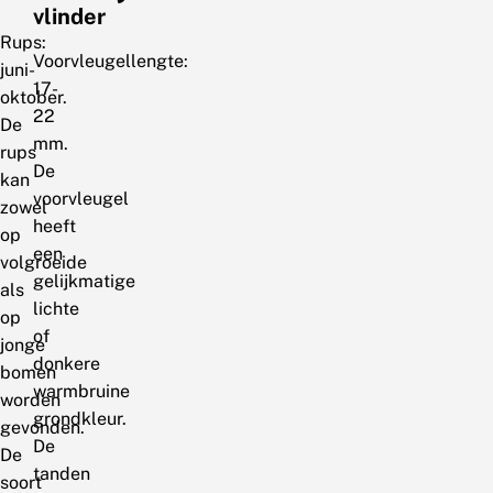
vlinder
Rups:
Voorvleugellengte:
juni-
17-
oktober.
22
De
mm.
rups
De
kan
voorvleugel
zowel
heeft
op
een
volgroeide
gelijkmatige
als
lichte
op
of
jonge
donkere
bomen
warmbruine
worden
grondkleur.
gevonden.
De
De
tanden
soort