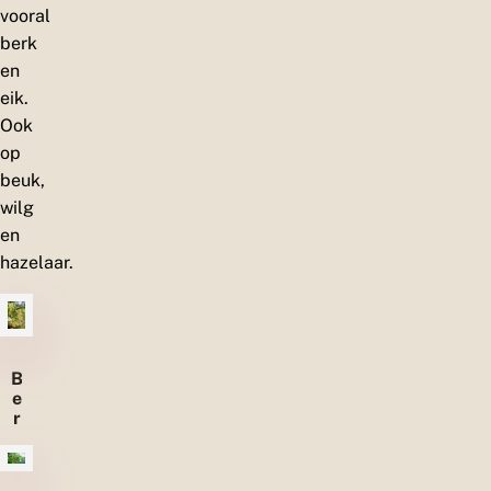
vooral
berk
en
eik.
Ook
op
beuk,
wilg
en
hazelaar.
B
e
r
k