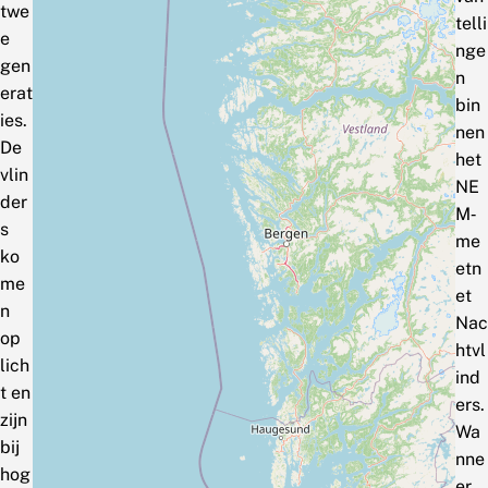
twe
telli
e
nge
gen
n
erat
bin
ies.
nen
De
het
vlin
NE
der
M‑
s
me
ko
etn
me
et
n
Nac
op
htvl
lich
ind
t en
ers.
zijn
Wa
bij
nne
hog
er