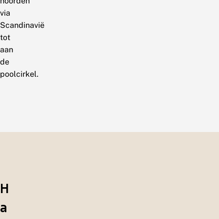
noorden
via
Scandinavië
tot
aan
de
poolcirkel.
H
a