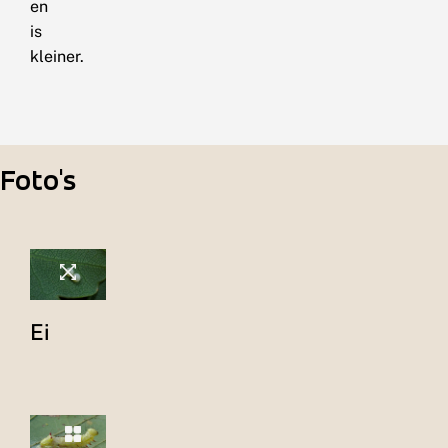
en
is
kleiner.
Foto's
Ei