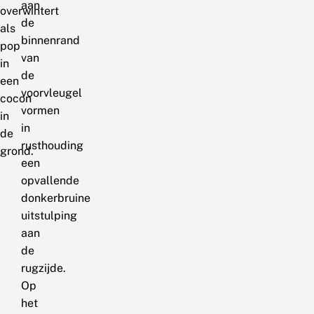
aan
overwintert
de
als
binnenrand
pop
van
in
de
een
voorvleugel
cocon
vormen
in
in
de
rusthouding
grond.
een
opvallende
donkerbruine
uitstulping
aan
de
rugzijde.
Op
het