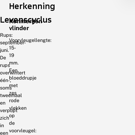
Herkenning
Levenscyclus
Kenmerken
vlinder
Rups:
Voorvleugellengte:
september-
15-
juni.
19
De
mm.
rups
Een
overwintert
bloeddrupje
één-,
met
soms
zes
tweemaal
rode
en
vlekken
verpopt
op
zich
de
in
voorvleugel:
een