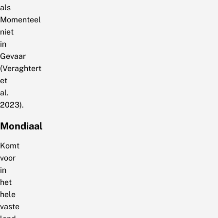
als
Momenteel
niet
in
Gevaar
(Veraghtert
et
al.
2023).
Mondiaal
Komt
voor
in
het
hele
vaste