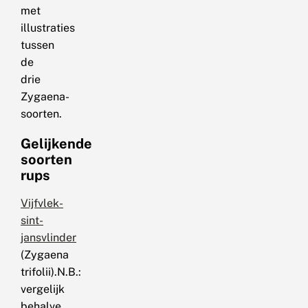
met
illustraties
tussen
de
drie
Zygaena-
soorten.
Gelijkende
soorten
rups
Vijfvlek-
sint-
jansvlinder
(Zygaena
trifolii).N.B.:
vergelijk
behalve