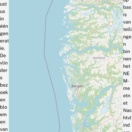
ust
bas
us
is
in
van
één
telli
gen
nge
erat
n
ie.
bin
De
nen
vlin
het
der
NE
s
M‑
bez
me
oek
etn
en
et
blo
Nac
em
htvl
en
ind
van