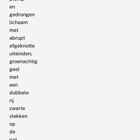
en
gedrongen
lichaam
met
abrupt
afgeknotte
uiteinden;
groenachtig
geel
met
een
dubbele
rij
zwarte
vlekken
op
de
rug,