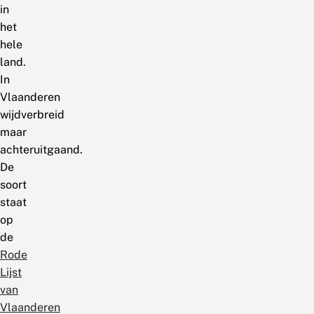
in
het
hele
land.
In
Vlaanderen
wijdverbreid
maar
achteruitgaand.
De
soort
staat
op
de
Rode
Lijst
van
Vlaanderen