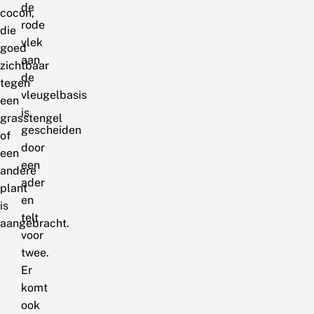
de
cocon,
rode
die
vlek
goed
aan
zichtbaar
de
tegen
vleugelbasis
een
is
grasstengel
gescheiden
of
door
een
een
andere
ader
plant
en
is
telt
aangebracht.
voor
twee.
Er
komt
ook