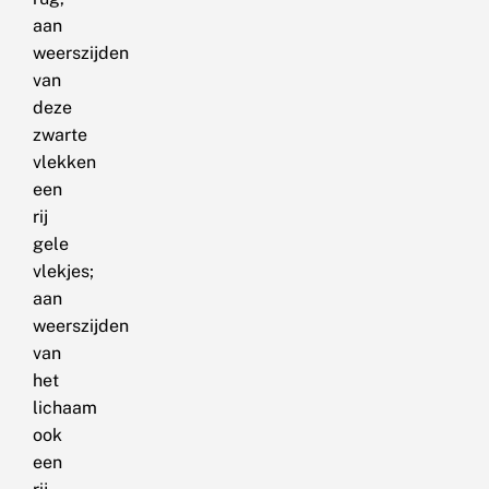
aan
weerszijden
van
deze
zwarte
vlekken
een
rij
gele
vlekjes;
aan
weerszijden
van
het
lichaam
ook
een