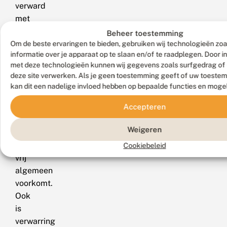
verward
met
de
Beheer toestemming
jakobsvlinder
Om de beste ervaringen te bieden, gebruiken wij technologieën zo
informatie over je apparaat op te slaan en/of te raadplegen. Door 
(Tyria
met deze technologieën kunnen wij gegevens zoals surfgedrag of 
jacobaeae)
deze site verwerken. Als je geen toestemming geeft of uw toestem
die
kan dit een nadelige invloed hebben op bepaalde functies en moge
eveneens
Accepteren
overdag
actief
Weigeren
is
en
Cookiebeleid
vrij
algemeen
voorkomt.
Ook
is
verwarring