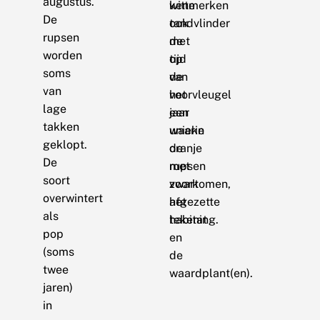
augustus.
witte
kenmerken
De
tandvlinder
ook
rupsen
met
de
worden
op
tijd
soms
de
van
van
voorvleugel
het
lage
een
jaar
takken
unieke
waarin
geklopt.
oranje
de
De
met
rupsen
soort
zwart
voorkomen,
overwintert
afgezette
het
als
tekening.
habitat
pop
en
(soms
de
twee
waardplant(en).
jaren)
in