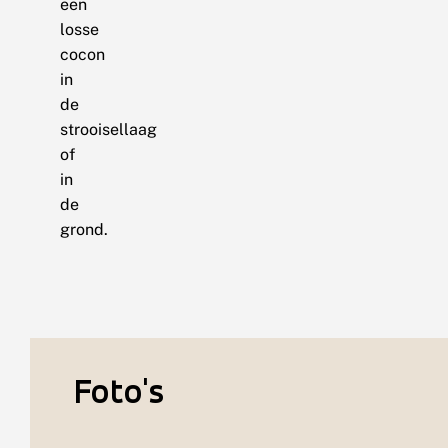
een
losse
cocon
in
de
strooisellaag
of
in
de
grond.
Foto's