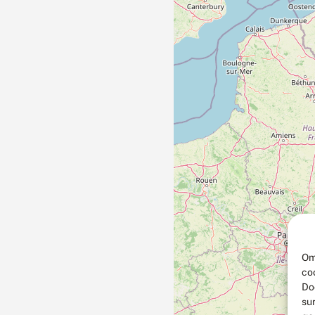
Om
co
Do
su