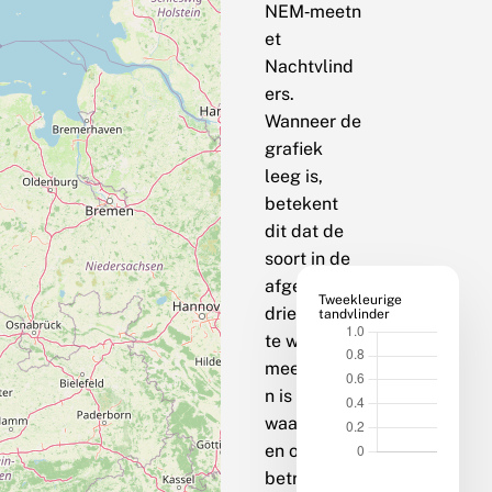
NEM‑meetn
et
Nachtvlind
ers.
Wanneer de
grafiek
leeg is,
betekent
dit dat de
soort in de
afgelopen
Tweekleurige
drie jaar op
tandvlinder
te weinig
meetpunte
n is
waargenom
en om een
betrouwbar