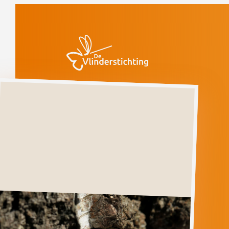
Doorgaan naar inhoud
Vlinders
Tweekleurige
tandvlinder
Bedreigd
(voorlopige rode
lijst)
Tweekleurige
tandvlinder