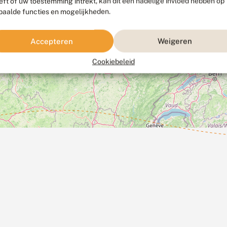
eft of uw toestemming intrekt, kan dit een nadelige invloed hebben op
paalde functies en mogelijkheden.
Accepteren
Weigeren
Cookiebeleid