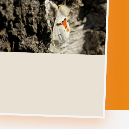
LEUCODONTA
BICOLORIA
Ga direct naar
Verspreiding
Levenscyclus
Herkenning
Foto's
Habitat &
Waardplanten