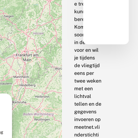
e trend te
kunnen
berekenen.
Komt de
soort bij jou
in de buurt
voor en wil
je tijdens
de vliegtijd
eens per
twee weken
met een
lichtval
tellen en de
gegevens
invoeren op
meetnet.vli
ng
nderstichti