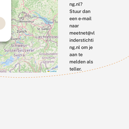
ng.nl?
Stuur dan
een e‑mail
naar
meetnet@vl
inderstichti
ng.nl om je
aan te
melden als
teller.
Leaflet