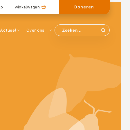
Doneren
op
winkelwagen
Actueel
Over ons