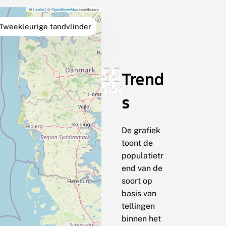
Leaflet
|
©
OpenStreetMap
contributors
Tweekleurige tandvlinder
Trend
s
De grafiek
toont de
populatietr
end van de
soort op
basis van
tellingen
binnen het