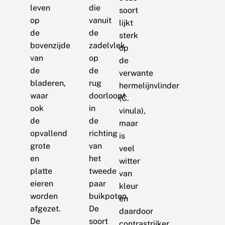
leven
die
soort
op
vanuit
lijkt
de
de
sterk
bovenzijde
zadelvlek
op
van
op
de
de
de
verwante
bladeren,
rug
hermelijnvlinder
waar
doorloopt
(C.
ook
in
vinula),
de
de
maar
opvallend
richting
is
grote
van
veel
en
het
witter
platte
tweede
van
eieren
paar
kleur
worden
buikpoten.
en
afgezet.
De
daardoor
De
soort
contrastrijker.