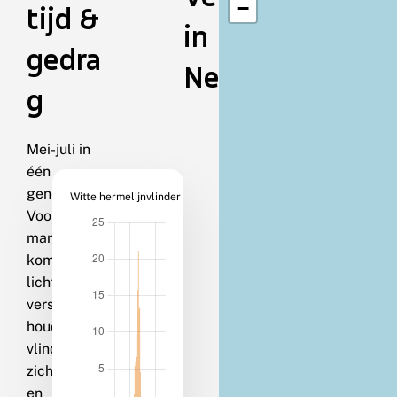
−
tijd &
in
gedra
Nederland
g
Mei-juli in
één
generatie.
Witte hermelijnvlinder
Vooral de
mannetjes
komen op
licht. Bij
verstoring
houden de
vlinders
zich dood
en