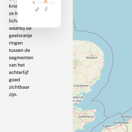
krommen
ze hun
lichaam,
waarbij de
geeloranje
ringen
tussen de
segmenten
van het
achterlijf
goed
zichtbaar
zijn.