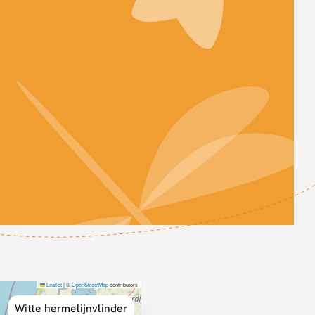
Leaflet
|
©
OpenStreetMap
contributors
Witte hermelijnvlinder