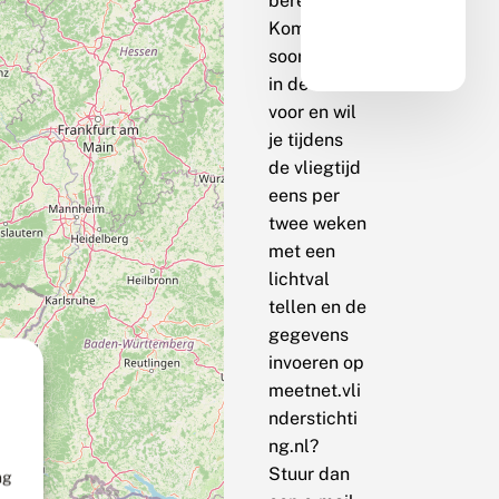
berekenen.
Komt de
soort bij jou
in de buurt
voor en wil
je tijdens
de vliegtijd
eens per
twee weken
met een
lichtval
tellen en de
gegevens
invoeren op
meetnet.vli
nderstichti
ng.nl?
Stuur dan
ng