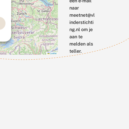
een e‑mail
naar
meetnet@vl
inderstichti
ng.nl om je
aan te
melden als
teller.
Leaflet