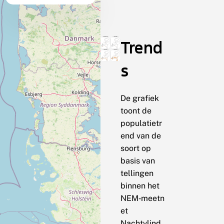
Trend
s
De grafiek
toont de
populatietr
end van de
soort op
basis van
tellingen
binnen het
NEM‑meetn
et
Nachtvlind