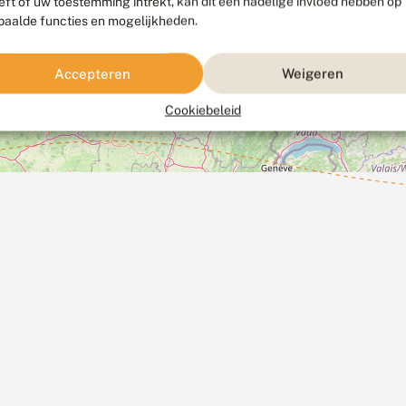
eft of uw toestemming intrekt, kan dit een nadelige invloed hebben op
paalde functies en mogelijkheden.
Accepteren
Weigeren
Cookiebeleid