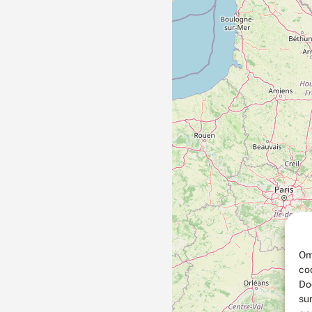
Om
co
Do
su