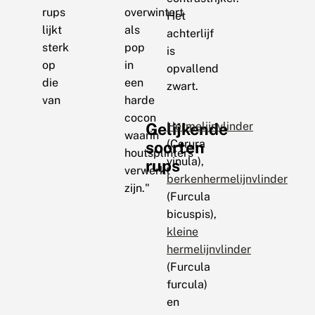
rups
overwintert
Het
lijkt
als
achterlijf
sterk
pop
is
op
in
opvallend
die
een
zwart.
van
harde
cocon
Gelijkende
Hermelijnvlinder
waarin
(Cerura
soorten
houtsplinters
vinula),
rups
verwerkt
berkenhermelijnvlinder
zijn."
(Furcula
bicuspis),
kleine
hermelijnvlinder
(Furcula
furcula)
en