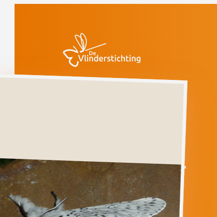
Doorgaan naar inhoud
Vlinders
Witte
hermelijnvlinder
Witte
hermelijnvlinder
CERURA
ERMINEA