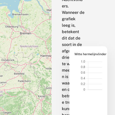
ers.
Wanneer de
grafiek
leeg is,
betekent
dit dat de
soort in de
afgelopen
Witte hermelijnvlinder
drie jaar op
te weinig
meetpunte
n is
waargenom
en om een
betrouwbar
e trend te
kunnen