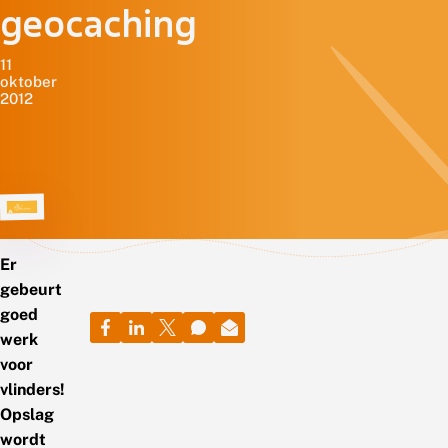
geocaching
11
oktober
2012
Er
gebeurt
goed
werk
voor
vlinders!
Opslag
wordt