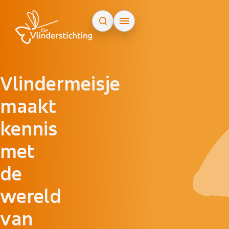
Doorgaan naar inhoud
Vlindermeisje
maakt
kennis
met
de
wereld
van