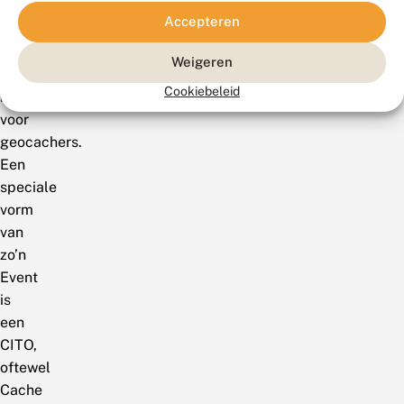
Event
Accepteren
te
organiseren,
Weigeren
een
Cookiebeleid
bijeenkomst
voor
geocachers.
Een
speciale
vorm
van
zo’n
Event
is
een
CITO,
oftewel
Cache