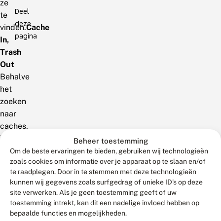
ze
Deel
te
deze
vinden.
Cache
pagina
In,
Trash
Out
Behalve
het
zoeken
naar
caches,
is
Beheer toestemming
het
Om de beste ervaringen te bieden, gebruiken wij technologieën
zoals cookies om informatie over je apparaat op te slaan en/of
ook
te raadplegen. Door in te stemmen met deze technologieën
mogelijk
kunnen wij gegevens zoals surfgedrag of unieke ID's op deze
om
site verwerken. Als je geen toestemming geeft of uw
een
toestemming intrekt, kan dit een nadelige invloed hebben op
Geocaching
bepaalde functies en mogelijkheden.