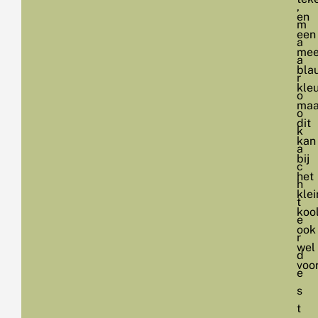
,
en
m
een
a
mee
a
bla
r
kleu
o
maa
o
dit
k
kan
a
bij
c
het
h
klei
t
kool
e
ook
r
wel
d
voo
e
s
t