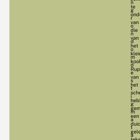
n
te
g
ond
r
van
o
die
n
van
d
het
o
klei
m
kool
d
Rup
e
van
s
het
t
sch
i
heb
g
gem
m
een
a
duid
t
gel
a
tek