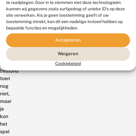
wist
te raadplegen. Door in te stemmen met deze technologieën
kunnen wij gegevens zoals surfgedrag of unieke ID's op deze
ik
site verwerken. Als je geen toestemming geeft of uw
nog
toestemming intrekt, kan dit een nadelige invloed hebben op
bijna
bepaalde functies en mogelijkheden.
niets
Accepteren
van
vlinders.
Weigeren
Deze
app
Cookiebeleid
bestond
toen
nog
niet,
maar
je
kon
het
spel