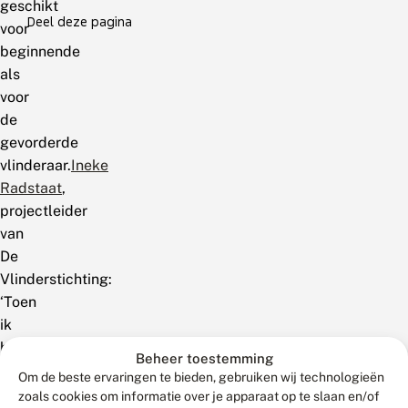
geschikt
Deel deze pagina
voor
beginnende
als
voor
de
gevorderde
vlinderaar.
Ineke
Radstaat
,
projectleider
van
De
Vlinderstichting:
‘Toen
ik
hier
Beheer toestemming
kwam
Om de beste ervaringen te bieden, gebruiken wij technologieën
werken
zoals cookies om informatie over je apparaat op te slaan en/of