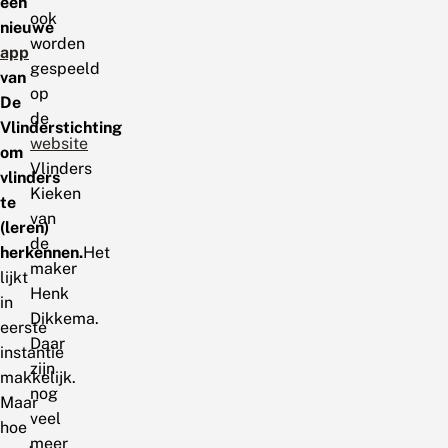
een
ook
nieuwe
worden
app
gespeeld
van
op
De
de
Vlinderstichting
website
om
Vlinders
vlinders
Kieken
te
van
(leren)
de
herkennen.
Het
maker
lijkt
Henk
in
Dikkema.
eerste
Daar
instantie
zijn
makkelijk.
nog
Maar
veel
hoe
meer