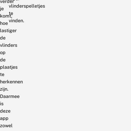
verder
vlinderspelletjes
je
te
komt,
vinden.
hoe
lastiger
de
vlinders
op
de
plaatjes
te
herkennen
zijn.
Daarmee
is
deze
app
zowel