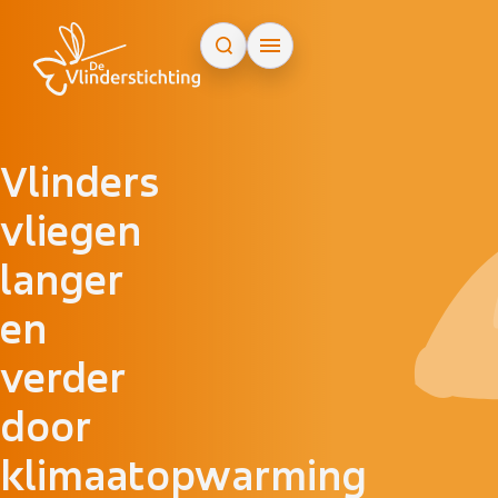
Doorgaan naar inhoud
Vlinders
vliegen
langer
en
verder
door
klimaatopwarming