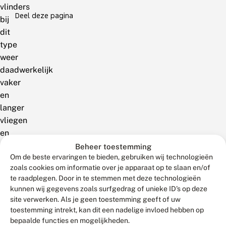
vlinders
Deel deze pagina
bij
dit
type
weer
daadwerkelijk
vaker
en
langer
vliegen
en
daarbij
Beheer toestemming
Om de beste ervaringen te bieden, gebruiken wij technologieën
grotere
zoals cookies om informatie over je apparaat op te slaan en/of
afstanden
te raadplegen. Door in te stemmen met deze technologieën
afleggen.
kunnen wij gegevens zoals surfgedrag of unieke ID's op deze
Daardoor
site verwerken. Als je geen toestemming geeft of uw
wordt
toestemming intrekt, kan dit een nadelige invloed hebben op
bepaalde functies en mogelijkheden.
de