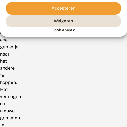
kans
Accepteren
groter
om
Weigeren
van
Cookiebeleid
het
ene
gebiedje
naar
het
andere
te
hoppen.
Het
vermogen
om
nieuwe
gebieden
te