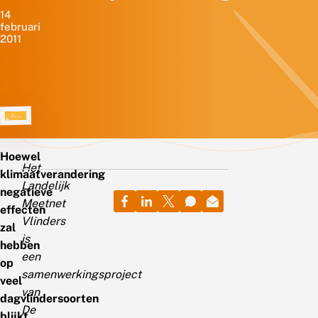
14
februari
2011
Hoewel
Het
klimaatverandering
Landelijk
negatieve
Meetnet
effecten
Vlinders
zal
is
hebben
een
op
samenwerkingsproject
veel
van
dagvlindersoorten
De
blijkt