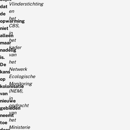
Vlinderstichting
dat
en
de
het
opwarming
CBS,
niet
in
alleen
het
maar
kader
nadelig
van
is.
het
De
Netwerk
kans
Ecologische
op
Monitoring
kolonisatie
(NEM),
van
in
nieuwe
opdracht
gebieden
van
neemt
het
toe
Ministerie
door