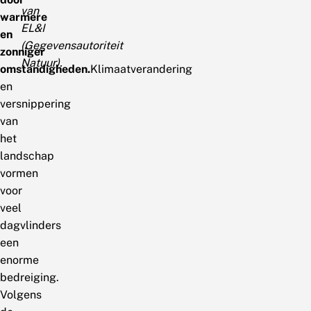
van
warmere
EL&I
en
(Gegevensautoriteit
zonniger
Natuur).
omstandigheden.
Klimaatverandering
en
versnippering
van
het
landschap
vormen
voor
veel
dagvlinders
een
enorme
bedreiging.
Volgens