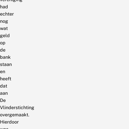
had
echter
nog
wat
geld
op
de
bank
staan
en
heeft
dat
aan
De
Vlinderstichting
overgemaakt.
Hierdoor