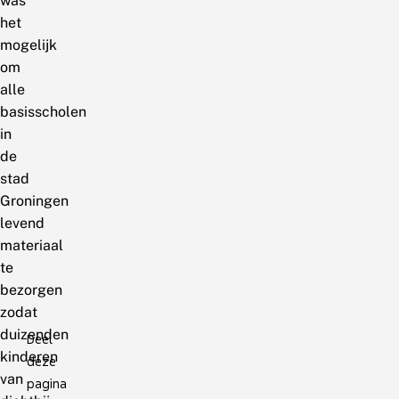
was
het
mogelijk
om
alle
basisscholen
in
de
stad
Groningen
levend
materiaal
te
bezorgen
zodat
duizenden
Deel
kinderen
deze
van
pagina