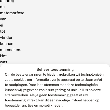
dichtbij
de
metamorfose
van
ei
tot
vlinder
kunnen
meemaken.
Het
was
erg
Beheer toestemming
druk
Om de beste ervaringen te bieden, gebruiken wij technologieën
zoals cookies om informatie over je apparaat op te slaan en/of
afgelopen
te raadplegen. Door in te stemmen met deze technologieën
maandag
kunnen wij gegevens zoals surfgedrag of unieke ID's op deze
toen
site verwerken. Als je geen toestemming geeft of uw
de
toestemming intrekt, kan dit een nadelige invloed hebben op
leerkrachten
bepaalde functies en mogelijkheden.