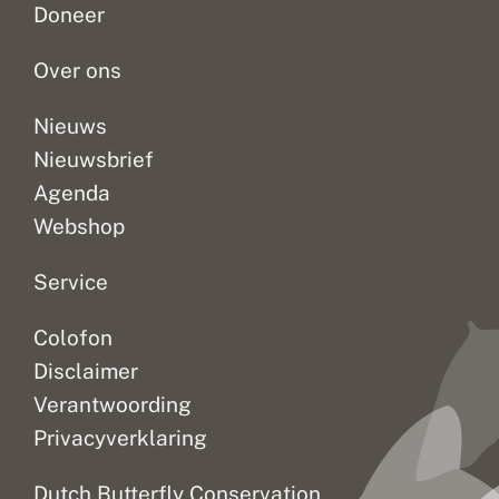
Doneer
a
a
afgelopen
2003
Vlinderstichting.
t
n
tijd...
niet...
Zo’n...
o
d
Over ons
p
u
i
Nieuws
t
Nieuwsbrief
v
l
Agenda
i
e
Webshop
g
e
n
Service
Colofon
Disclaimer
Verantwoording
Privacyverklaring
Dutch Butterfly Conservation