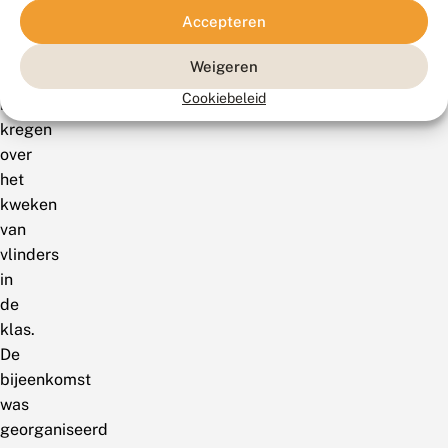
van
Accepteren
de
Groningse
Weigeren
basisscholen
Cookiebeleid
informatie
kregen
over
het
kweken
van
vlinders
in
de
klas.
De
bijeenkomst
was
georganiseerd