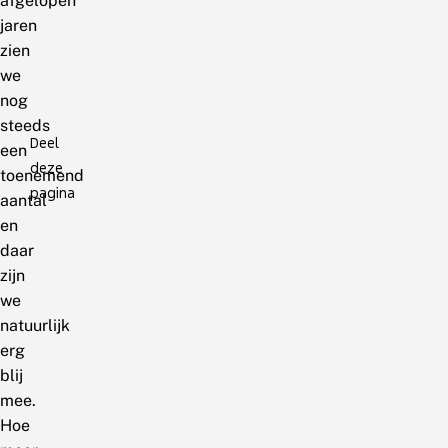
afgelopen
jaren
zien
we
nog
steeds
Deel
een
deze
toenemend
pagina
aantal
en
daar
zijn
we
natuurlijk
erg
blij
mee.
Hoe