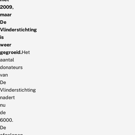
2009,
maar
De
Vlinderstichting
is
weer
gegroeid.
Het
aantal
donateurs
van
De
Vlinderstichting
nadert
nu
de
6000.
De