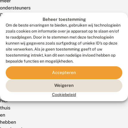
meer
ondersteuners
De
Beheer toestemming
Vlinderstichting
Om de beste ervaringen te bieden, gebruiken wij technologieën
heeft
zoals cookies om informatie over je apparaat op te slaan en/of
hoe
te raadplegen. Door in te stemmen met deze technologieën
kunnen wij gegevens zoals surfgedrag of unieke ID's op deze
beter
site verwerken. Als je geen toestemming geeft of uw
we
toestemming intrekt, kan dit een nadelige invloed hebben op
onze
bepaalde functies en mogelijkheden.
boodschap:
vlinders
Accepteren
en
Weigeren
libellen
horen
Cookiebeleid
hier
thuis
en
hebben