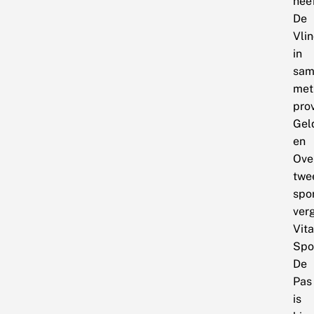
hee
De
Vlin
in
sam
met
pro
Gel
en
Over
twe
spo
ver
Vita
Spo
De
Pas
is