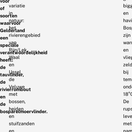
voor
variatie
big
of
in
en
soorten
natuur:
hav
waarvoor
het
Bos
Gelderland
rivierengebied
zijn
een
van
war
speciale
Rijn/Lek,
en
verantwoordelijkheid
Waal
vli
heeft:
en
zel
de
IJssel,
bij
tauvlinder,
de
tem
de
Veluwe
ond
rivierrombout
met
18°
en
bossen,
De
de
heiden
rup
bosparelmoervlinder.
en
lev
stuifzanden
met
en
na