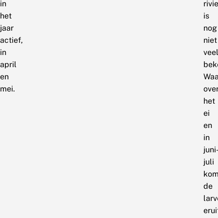
in
riv
het
is
jaar
nog
actief,
niet
in
vee
april
bek
en
Waar
mei.
ove
het
ei
en
in
juni
juli
kom
de
larv
erui