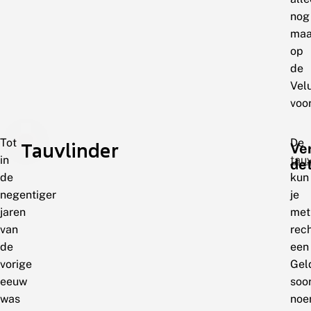
nog
maa
op
de
Vel
voor
Tot
De
Tauvlinder
Ve
in
tauv
de
de
kun
negentiger
je
jaren
met
van
rec
de
een
vorige
Gel
eeuw
soo
was
noe