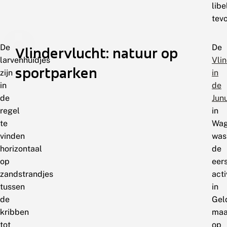
libe
tevo
De
De
Vlindervlucht: natuur op
larvenhuidjes
Vli
sportparken
zijn
in
in
de
de
Jun
regel
in
te
Wag
vinden
was
horizontaal
de
op
eer
zandstrandjes
acti
tussen
in
de
Gel
kribben
maa
tot
op