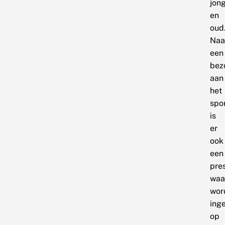
jon
en
oud
Naa
een
bez
aan
het
spo
is
er
ook
een
pre
waa
wor
ing
op