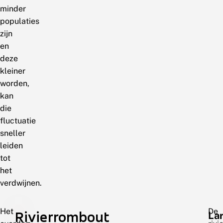
minder
populaties
zijn
en
deze
kleiner
worden,
kan
die
fluctuatie
sneller
leiden
tot
het
verdwijnen.
Het
De
Rivierrombout
La