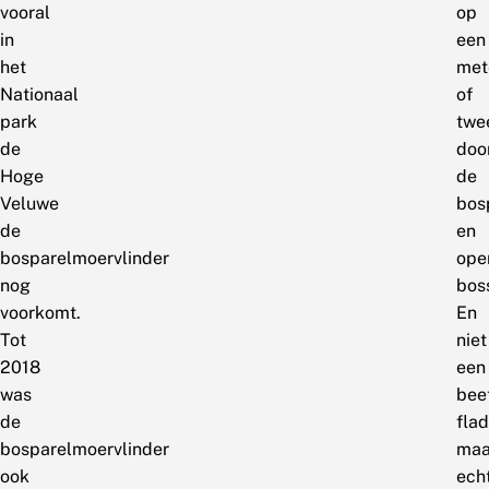
vooral
op
in
een
het
met
Nationaal
of
park
twe
de
doo
Hoge
de
Veluwe
bos
de
en
bosparelmoervlinder
ope
nog
bos
voorkomt.
En
Tot
niet
2018
een
was
bee
de
fla
bosparelmoervlinder
maa
ook
ech