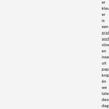
er
kleu
er
is
een
grat
wor
vlin
en
ins
uit
pap
kni
én
we
lat
dez
dag