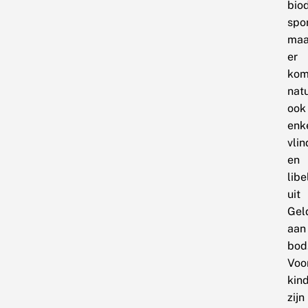
bio
spo
maa
er
kom
natu
ook
enk
vlin
en
libe
uit
Gel
aan
bod
Voo
kin
zijn