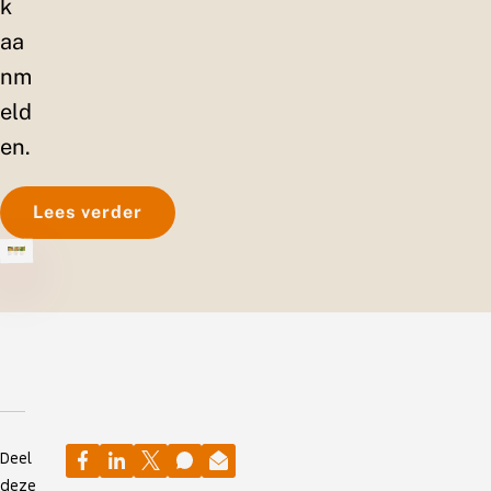
k
aa
nm
eld
en.
Lees verder
Deel
deze