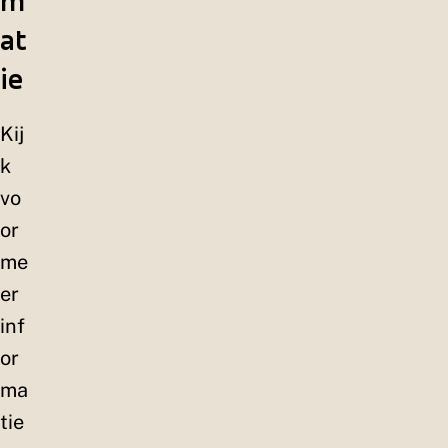
m
at
ie
Kij
k
vo
or
me
er
inf
or
ma
tie