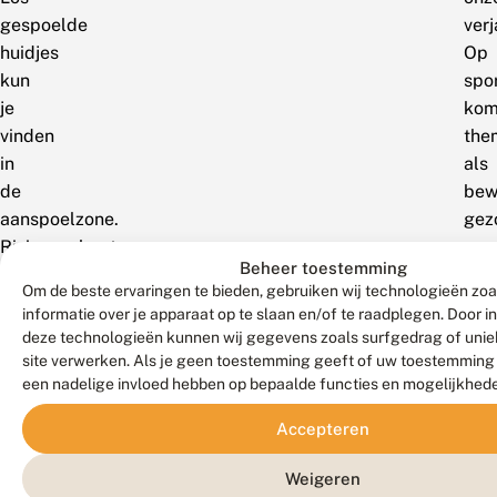
gespoelde
ver
huidjes
Op
kun
spo
je
kom
vinden
the
in
als
de
bew
aanspoelzone.
gez
Rivierrombout
en
Beheer toestemming
komt
bel
Om de beste ervaringen te bieden, gebruiken wij technologieën zo
voor
bij
informatie over je apparaat op te slaan en/of te raadplegen. Door 
in
elka
deze technologieën kunnen wij gegevens zoals surfgedrag of uniek
rivieren
Nat
site verwerken. Als je geen toestemming geeft of uw toestemming i
en
spo
een nadelige invloed hebben op bepaalde functies en mogelijkhed
grote
dra
Accepteren
beken,
daa
vooral
nog
Weigeren
op
een