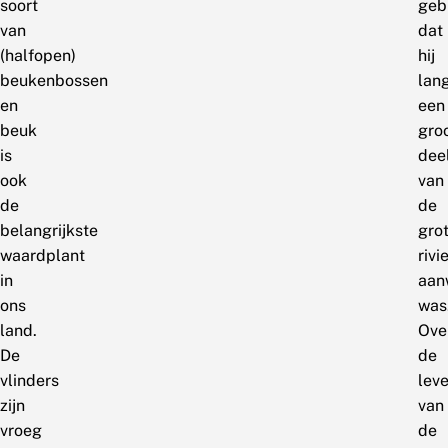
soort
geb
van
dat
(halfopen)
hij
beukenbossen
lan
en
een
beuk
gro
is
dee
ook
van
de
de
belangrijkste
gro
waardplant
rivi
in
aan
ons
was
land.
Ove
De
de
vlinders
lev
zijn
van
vroeg
de