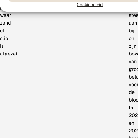
Cookiebeleid
plaatsen
ext
waar
stee
zand
aan
of
bij
slib
en
is
zijn
afgezet.
bov
van
gro
bel
voo
de
biod
In
202
en
202