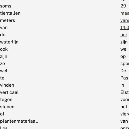
soms
29
tientallen
maa
meters
van
van
14.
de
uur
waterlijn;
zijn
ook
we
zijn
op
ze
spo
wel
De
te
Pas
vinden
in
verticaal
Elst
tegen
voo
stenen
het
of
vier
plantenmateriaal.
van
Los
onz