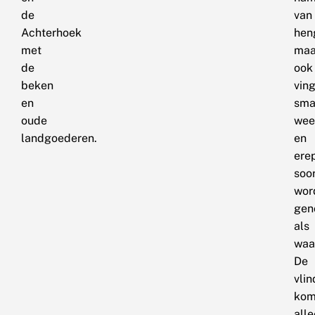
de
van
Achterhoek
hen
met
maa
de
ook
beken
vin
en
sma
oude
wee
landgoederen.
en
erep
soo
wor
gen
als
waa
De
vlin
kom
all