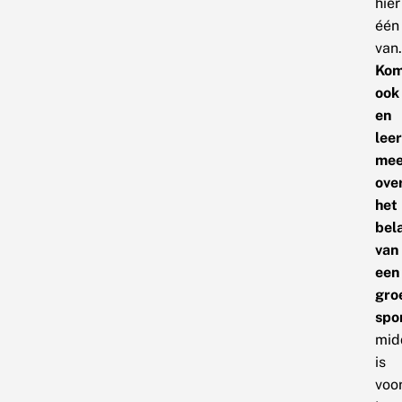
hier
één
van.
Ko
ook
en
leer
mee
ove
het
bel
van
een
gro
spo
mid
is
voo