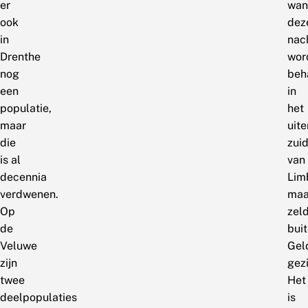
er
wan
ook
dez
in
nac
Drenthe
wor
nog
beh
een
in
populatie,
het
maar
uite
die
zui
is al
van
decennia
Lim
verdwenen.
maa
Op
zel
de
bui
Veluwe
Gel
zijn
gez
twee
Het
deelpopulaties
is