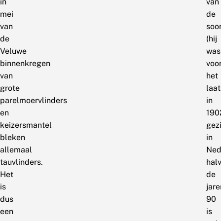
in
van
mei
de
van
soo
de
(hij
Veluwe
was
binnenkregen
voo
van
het
grote
laat
parelmoervlinders
in
en
190
keizersmantel
gezi
bleken
in
allemaal
Ned
tauvlinders.
hal
Het
de
is
jare
dus
90
een
is