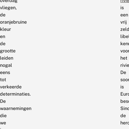
overdag
riv
vliegen,
is
de
een
oranjebruine
vrij
kleur
zel
en
libe
de
ken
grootte
voo
leiden
het
nogal
rivi
eens
De
tot
soo
verkeerde
is
determinaties.
Eur
De
bes
waarnemingen
Sin
die
de
we
her