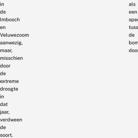
in
als
de
een
Imbosch
spe
en
tus
Veluwezoom
de
aanwezig,
bo
maar,
door
misschien
door
de
extreme
droogte
in
dat
jaar,
verdween
de
soort.