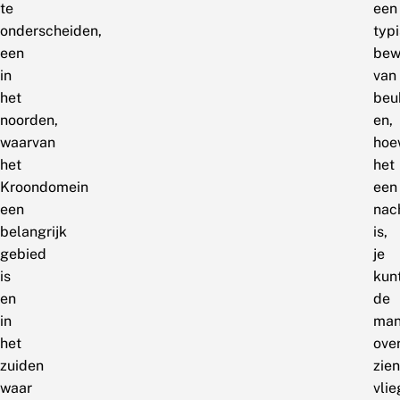
te
een
onderscheiden,
typ
een
bew
in
van
het
beu
noorden,
en,
waarvan
hoe
het
het
Kroondomein
een
een
nac
belangrijk
is,
gebied
je
is
kun
en
de
in
man
het
ove
zuiden
zien
waar
vli