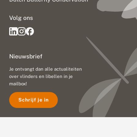
k
n
o
Volg ons
p
Nieuwsbrief
Je ontvangt dan alle actualiteiten
over vlinders en libellen in je
mailbox!
Schrijf je in