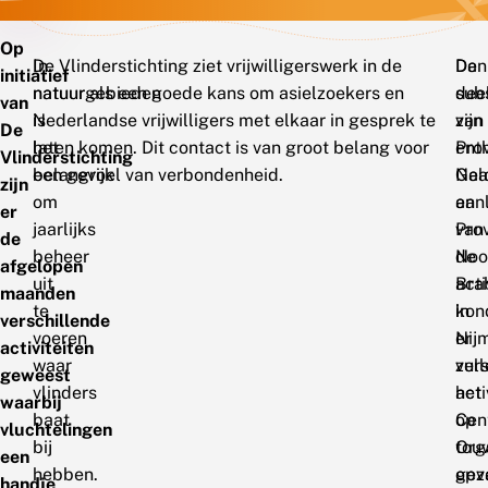
Op
In
De Vlinderstichting ziet vrijwilligerswerk in de
Dan
De
initiatief
natuurgebieden
natuur als een goede kans om asielzoekers en
sub
dee
van
is
Nederlandse vrijwilligers met elkaar in gesprek te
van
zijn
De
het
laten komen. Dit contact is van groot belang voor
Pro
enth
Vlinderstichting
belangrijk
een gevoel van verbondenheid.
Gel
Naa
zijn
om
en
aan
er
jaarlijks
Pro
van
de
beheer
Noo
de
afgelopen
uit
Bra
acti
maanden
te
kon
in
verschillende
voeren
er
Nij
activiteiten
waar
ver
zull
geweest
vlinders
acti
het
waarbij
baat
op
Cen
vluchtelingen
bij
tou
Org
een
hebben.
gez
opv
handje