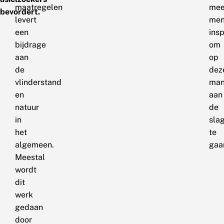
maatregelen
mee
bevordert.
levert
men
een
insp
bijdrage
om
aan
op
de
dez
vlinderstand
man
en
aan
natuur
de
in
sla
het
te
algemeen.
gaa
Meestal
wordt
dit
werk
gedaan
door