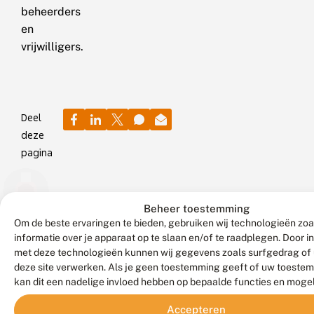
beheerders
en
vrijwilligers.
Deel
deze
pagina
12
30
17
december
januari
februari
Beheer toestemming
2023
2023
2021
Om de beste ervaringen te bieden, gebruiken wij technologieën zo
informatie over je apparaat op te slaan en/of te raadplegen. Door 
K
V
G
a
r
r
met deze technologieën kunnen wij gegevens zoals surfgedrag of 
n
i
o
deze site verwerken. Als je geen toestemming geeft of uw toestem
j
j
t
kan dit een nadelige invloed hebben op bepaalde functies en moge
e
Donderdag
w
Gaat
e
De
Ook
r
i
v
7
de
zeer
Bekijk
Accepteren