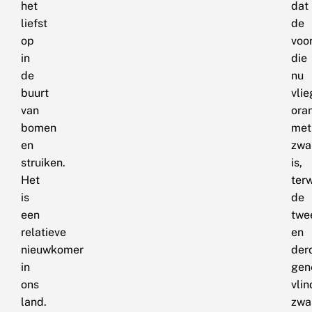
het
dat
liefst
de
op
voo
in
die
de
nu
buurt
vlie
van
ora
bomen
met
en
zwa
struiken.
is,
Het
terw
is
de
een
twe
relatieve
en
nieuwkomer
der
in
gen
ons
vlin
land.
zwa