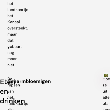
het
landkaartje
het
Kanaal
oversteekt,
maar
dat
gebeurt
nog
maar
niet.
De
Hoe
Eten
Schermbloemigen
rupsen
ze
en
van
uit
het
alle
drinken
landkaartje
pla
zijn
kun