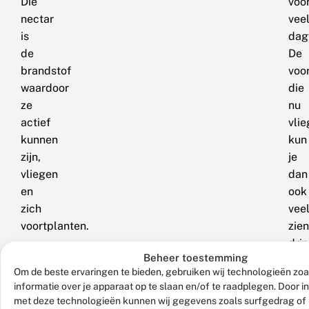
Die
voo
nectar
vee
is
dag
de
De
brandstof
voo
waardoor
die
ze
nu
actief
vlie
kunnen
kun
zijn,
je
vliegen
dan
en
ook
zich
vee
voortplanten.
zien
dri
Beheer toestemming
op
Om de beste ervaringen te bieden, gebruiken wij technologieën zo
flui
informatie over je apparaat op te slaan en/of te raadplegen. Door 
De
met deze technologieën kunnen wij gegevens zoals surfgedrag of 