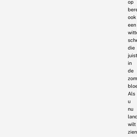
op
ber
ook
een
witt
sch
die
juis
in
de
zom
bloe
Als
u
nu
lan
wilt
zien