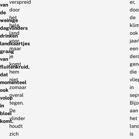
verspreid
er,
van
door
doo
de
het
de
weinige
hele
kli
dagvlinders
land
ook
drinken
voor,
jaar
landkaartjes
maar
een
graag
je
der
van
komt
gen
fluitenkruid,
hem
die
dat
niet
vlie
momenteel
zomaar
in
ook
overal
sep
volop
tegen.
Bij
in
De
aan
bloei
vlinder
het
komt.
houdt
lan
zich
is