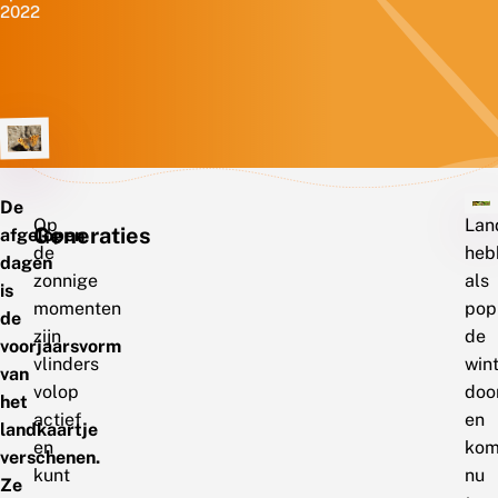
2022
De
Op
Lan
Generaties
afgelopen
de
heb
dagen
zonnige
als
is
momenten
pop
de
zijn
de
voorjaarsvorm
vlinders
win
van
volop
doo
het
actief
en
landkaartje
en
kom
verschenen.
kunt
nu
Ze