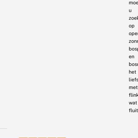
moe
u
zoe
op
ope
zon
bos
en
bos
het
lief
met
flin
wat
flui