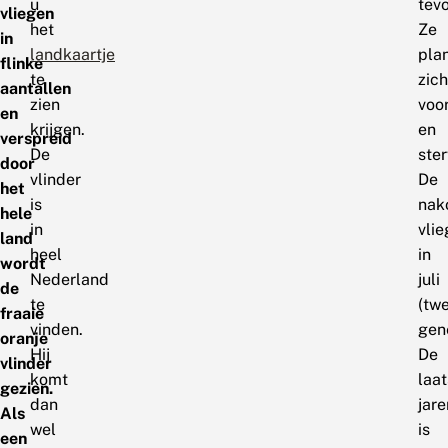
u
tevo
vliegen
het
Ze
in
landkaartje
pla
flinke
te
zich
aantallen
zien
voo
en
krijgen.
en
verspreid
De
ster
door
vlinder
De
het
is
nak
hele
in
vli
land
heel
in
wordt
Nederland
juli
de
te
(tw
fraaie
vinden.
gene
oranje
Hij
De
vlinder
komt
laat
gezien.
dan
jare
Als
wel
is
een