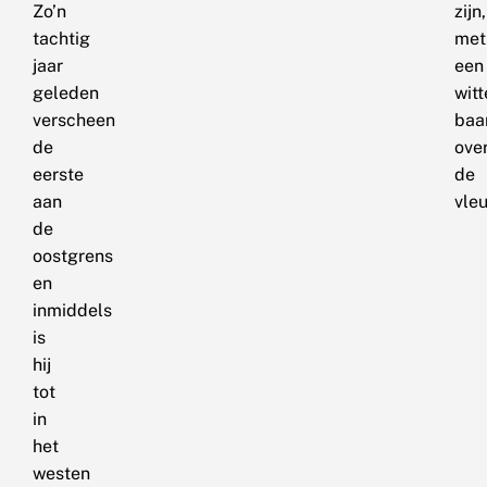
Zo’n
zijn,
tachtig
met
jaar
een
geleden
witt
verscheen
baa
de
ove
eerste
de
aan
vleu
de
oostgrens
en
inmiddels
is
hij
tot
in
het
westen