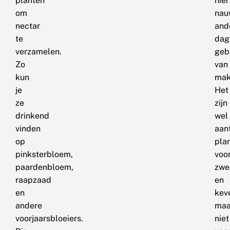
planten
hier
om
nau
nectar
and
te
dag
verzamelen.
geb
Zo
van
kun
mak
je
Het
ze
zijn
drinkend
wel
vinden
aan
op
pla
pinksterbloem,
voo
paardenbloem,
zwe
raapzaad
en
en
kev
andere
maa
voorjaarsbloeiers.
niet