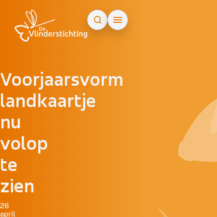
Doorgaan naar inhoud
Voorjaarsvorm
landkaartje
nu
volop
te
zien
26
april