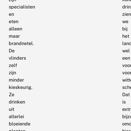
specialisten
drin
en
zien
eten
we
alleen
bij
maar
het
brandnetel.
lan
De
wel
vlinders
een
zelf
voo
zijn
voo
minder
witt
kieskeurig.
sch
Ze
Dat
drinken
is
uit
ext
allerlei
bijz
bloeiende
omd