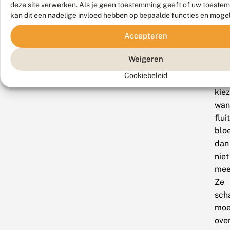
zom
deze site verwerken. Als je geen toestemming geeft of uw toestem
in
kan dit een nadelige invloed hebben op bepaalde functies en moge
juli
Accepteren
moe
een
Weigeren
and
Cookiebeleid
pla
kiez
wan
flui
bloe
dan
niet
mee
Ze
sch
moe
ove